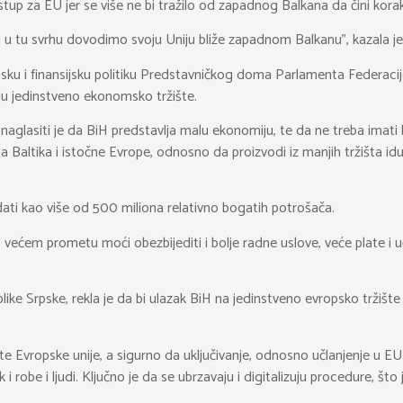
istup za EU jer se više ne bi tražilo od zapadnog Balkana da čini kor
, a u tu svrhu dovodimo svoju Uniju bliže zapadnom Balkanu”, kazala j
u i finansijsku politiku Predstavničkog doma Parlamenta Federacije 
iju jedinstveno ekonomsko tržište.
 naglasiti je da BiH predstavlja malu ekonomiju, te da ne treba imati
ja Baltika i istočne Evrope, odnosno da proizvodi iz manjih tržišta id
ati kao više od 500 miliona relativno bogatih potrošača.
većem prometu moći obezbijediti i bolje radne uslove, veće plate i
e Srpske, rekla je da bi ulazak BiH na jedinstveno evropsko tržište 
šte Evropske unije, a sigurno da uključivanje, odnosno učlanjenje u 
 robe i ljudi. Ključno je da se ubrzavaju i digitalizuju procedure, što