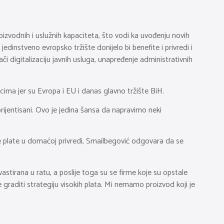
oizvodnih i uslužnih kapaciteta, što vodi ka uvođenju novih
edinstveno evropsko tržište donijelo bi benefite i privredi i
i digitalizaciju javnih usluga, unapređenje administrativnih
ima jer su Evropa i EU i danas glavno tržište BiH.
orijentisani. Ovo je jedina šansa da napravimo neki
će plate u domaćoj privredi, Smailbegović odgovara da se
evastirana u ratu, a poslije toga su se firme koje su opstale
graditi strategiju visokih plata. Mi nemamo proizvod koji je