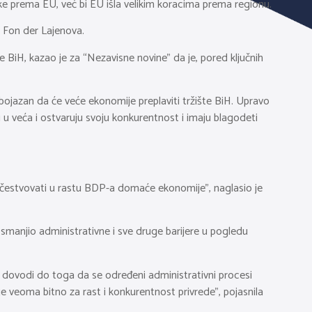
ake prema EU, već bi EU išla velikim koracima prema regionu.
e Fon der Lajenova.
BiH, kazao je za “Nezavisne novine” da je, pored ključnih
 bojazan da će veće ekonomije preplaviti tržište BiH. Upravo
u u veća i ostvaruju svoju konkurentnost i imaju blagodeti
 učestvovati u rastu BDP-a domaće ekonomije”, naglasio je
smanjio administrativne i sve druge barijere u pogledu
EU dovodi do toga da se određeni administrativni procesi
 je veoma bitno za rast i konkurentnost privrede”, pojasnila