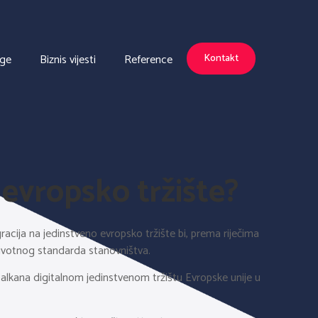
uge
Biznis vijesti
Reference
Kontakt
 evropsko tržište?
racija na jedinstveno evropsko tržište bi, prema riječima
životnog standarda stanovništva.
 Balkana digitalnom jedinstvenom tržištu Evropske unije u