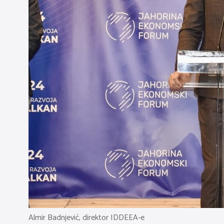
Almir Badnjević, direktor IDDEEA-e