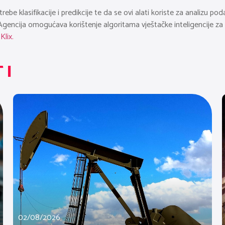
be klasifikacije i predikcije te da se ovi alati koriste za analizu poda
 Agencija omogućava korištenje algoritama vještačke inteligencije za
e
Klix.
TI
02/08/2026