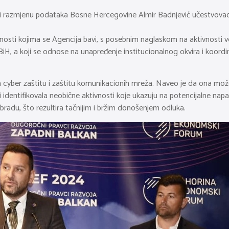
ju i razmjenu podataka Bosne Hercegovine Almir Badnjević učestvo
vnosti kojima se Agencija bavi, s posebnim naglaskom na aktivnosti v
 BiH, a koji se odnose na unapređenje institucionalnog okvira i koordi
a cyber zaštitu i zaštitu komunikacionih mreža. Naveo je da ona može u
dentifikovala neobične aktivnosti koje ukazuju na potencijalne napade.
obradu, što rezultira tačnijim i bržim donošenjem odluka.