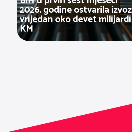
BiH u prvih šest mjeseci
2026. godine ostvarila izvoz
vrijedan oko devet milijardi
KM