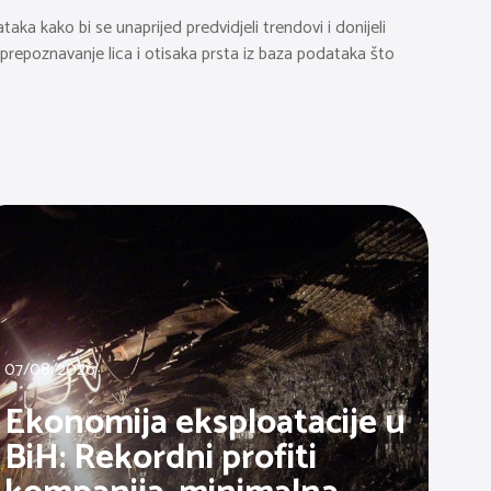
taka kako bi se unaprijed predvidjeli trendovi i donijeli
 prepoznavanje lica i otisaka prsta iz baza podataka što
07/08/2026
Ekonomija eksploatacije u
BiH: Rekordni profiti