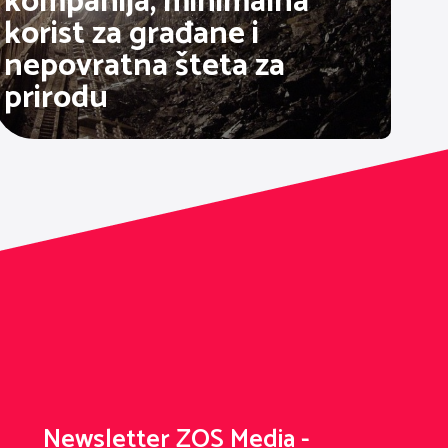
kompanija, minimalna
korist za građane i
nepovratna šteta za
prirodu
Newsletter ZOS Media -