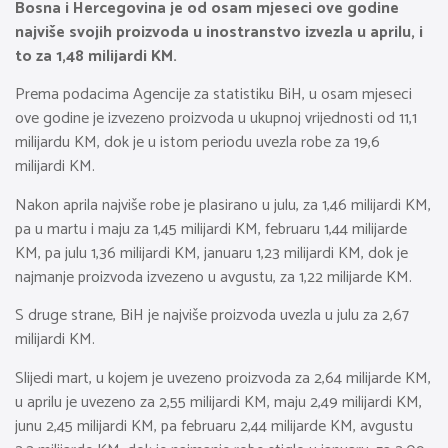
Bosna i Hercegovina je od osam mjeseci ove godine
najviše svojih proizvoda u inostranstvo izvezla u aprilu, i
to za 1,48 milijardi KM.
Prema podacima Agencije za statistiku BiH, u osam mjeseci
ove godine je izvezeno proizvoda u ukupnoj vrijednosti od 11,1
milijardu KM, dok je u istom periodu uvezla robe za 19,6
milijardi KM.
Nakon aprila najviše robe je plasirano u julu, za 1,46 milijardi KM,
pa u martu i maju za 1,45 milijardi KM, februaru 1,44 milijarde
KM, pa julu 1,36 milijardi KM, januaru 1,23 milijardi KM, dok je
najmanje proizvoda izvezeno u avgustu, za 1,22 milijarde KM.
S druge strane, BiH je najviše proizvoda uvezla u julu za 2,67
milijardi KM.
Slijedi mart, u kojem je uvezeno proizvoda za 2,64 milijarde KM,
u aprilu je uvezeno za 2,55 milijardi KM, maju 2,49 milijardi KM,
junu 2,45 milijardi KM, pa februaru 2,44 milijarde KM, avgustu