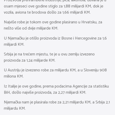
Proizvoda prehrambene industrije, pića, alkohola, duvana je u
osam mjeseci ove godine stiglo za 1,88 milijardi KM, dok je
vozila, aviona te brodova došlo za 1,66 milijardi KM.
Najviše robe je tokom ove godine plasirano u Hrvatsku, za
nešto više od dvije milijarde KM.
U Njemačku je otišlo proizvoda iz Bosne i Hercegovine za 1,6
milijardi KM.
Srbija je na trećem mjestu, te je u ovu zemlju izvezeno
proizvoda za 1,24 milijarde KM.
U Austriju je izvezeno robe za milijardu KM, a u Sloveniju 908
miliona KM.
Iz Italije je ove godine, prema podacima Agencije za statistiku
BiH, došlo najviše proizvoda, za 2,27 milijardi KM.
Njemačka nam je plasirala robe za 2,21 milijardu KM, a Srbija 2,1
milijardu KM.