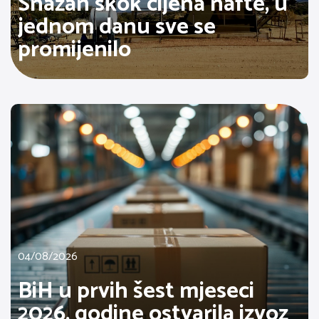
Snažan skok cijena nafte, u
jednom danu sve se
promijenilo
04/08/2026
BiH u prvih šest mjeseci
2026. godine ostvarila izvoz