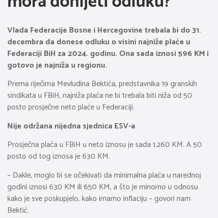
mora donijeti odluku?
Vlada Federacije Bosne i Hercegovine trebala bi do 31.
decembra da donese odluku o visini najniže plaće u
Federaciji BiH za 2024. godinu. Ona sada iznosi 596 KM i
gotovo je najniža u regionu.
Prema riječima Mevludina Bektića, predstavnika 19 granskih
sindikata u FBiH, najniža plaća ne bi trebala biti niža od 50
posto prosječne neto plaće u Federaciji.
Nije održana nijedna sjednica ESV-a
Prosječna plaća u FBiH u neto iznosu je sada 1.260 KM. A 50
posto od tog iznosa je 630 KM.
– Dakle, moglo bi se očekivati da minimalna plaća u narednoj
godini iznosi 630 KM ili 650 KM, a što je minorno u odnosu
kako je sve poskupjelo, kako imamo inflaciju – govori nam
Bektić.