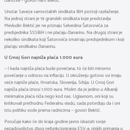
članstva – govori nam Bektić.
Unutar Saveza samostalnih sindikata BiH postoji razilaženje.
Na jednoj strani je 19 granskih sindikata koje predstavlja
Mevludin Bektić jer ne priznaju Selvedina Šatorovića za
predsjednika SSSBiH i ne plaćaju članarinu. Na drugoj strani je
nekoliko sindikata koji Šatorovića smatraju predsjednikom i koji
plaćaju sindikalnu članarinu.
U Crnoj Gori najniža plaća 1.000 eura
– I kada najniža plaća bude povećana, to će biti minorno
povećanje u odnosu na inflaciju. U okruženju gotovo svi imaju
veće najniže plaće, Hrvatska, Slovenija, Srbija. U Crnoj Gori
najniža plaća iznosi 1.000 eura. Mislim da je jedino u Albaniji
minimalna plaća niža nego kod nas. Uglavnom, oni koji su
kritikovali prethodnu Federalnu vladu, sada potvrđuju da i oni
istu politiku vode prema radnicima – govori Bektić.
Poručuje kako će do kraja godine javno iskazati svoje
nezadovoljstvo zbog nefunkcioniranja ESV-a, niskih primanja u