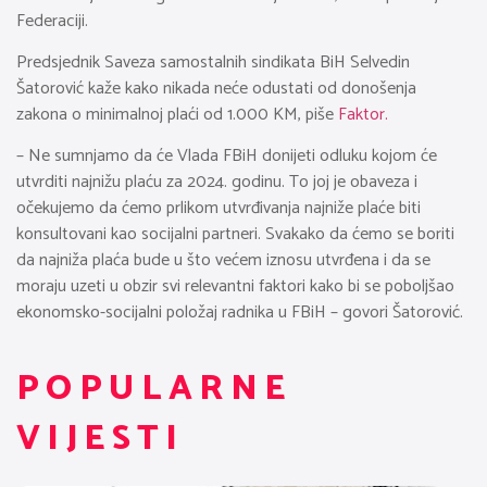
Federaciji.
Predsjednik Saveza samostalnih sindikata BiH Selvedin
Šatorović kaže kako nikada neće odustati od donošenja
zakona o minimalnoj plaći od 1.000 KM, piše
Faktor.
– Ne sumnjamo da će Vlada FBiH donijeti odluku kojom će
utvrditi najnižu plaću za 2024. godinu. To joj je obaveza i
očekujemo da ćemo prlikom utvrđivanja najniže plaće biti
konsultovani kao socijalni partneri. Svakako da ćemo se boriti
da najniža plaća bude u što većem iznosu utvrđena i da se
moraju uzeti u obzir svi relevantni faktori kako bi se poboljšao
ekonomsko-socijalni položaj radnika u FBiH – govori Šatorović.
POPULARNE
VIJESTI