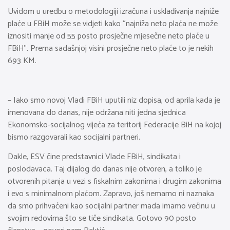
Uvidom u uredbu o metodologiji izračuna i usklađivanja najniže
plaće u FBiH može se vidjeti kako “najniža neto plaća ne može
iznositi manje od 55 posto prosječne mjesečne neto plaće u
FBiH”. Prema sadašnjoj visini prosječne neto plaće to je nekih
693 KM.
– Iako smo novoj Vladi FBiH uputili niz dopisa, od aprila kada je
imenovana do danas, nije održana niti jedna sjednica
Ekonomsko-socijalnog vijeća za teritorij Federacije BiH na kojoj
bismo razgovarali kao socijalni partneri.
Dakle, ESV čine predstavnici Vlade FBiH, sindikata i
poslodavaca. Taj dijalog do danas nije otvoren, a toliko je
otvorenih pitanja u vezi s fiskalnim zakonima i drugim zakonima
i evo s minimalnom plaćom. Zapravo, još nemamo ni naznaka
da smo prihvaćeni kao socijalni partner mada imamo većinu u
svojim redovima što se tiče sindikata. Gotovo 90 posto