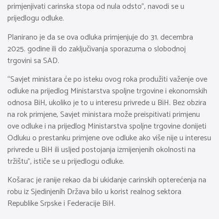
primjenjivati carinska stopa od nula odsto”, navodi se u
prijedlogu odluke.
Planirano je da se ova odluka primjenjuje do 31. decembra
2025. godine ili do zaključivanja sporazuma o slobodnoj
trgovini sa SAD.
“Savjet ministara će po isteku ovog roka produžiti važenje ove
odluke na prijedlog Ministarstva spoljne trgovine i ekonomskih
odnosa BiH, ukoliko je to u interesu privrede u BiH. Bez obzira
na rok primjene, Savjet ministara može preispitivati primjenu
ove odluke i na prijedlog Ministarstva spoljne trgovine donijeti
Odluku o prestanku primjene ove odluke ako više nije u interesu
privrede u BiH ili usljed postojanja izmijenjenih okolnosti na
tržištu”, ističe se u prijedlogu odluke.
Košarac je ranije rekao da bi ukidanje carinskih opterećenja na
robu iz Sjedinjenih Država bilo u korist realnog sektora
Republike Srpske i Federacije BiH.