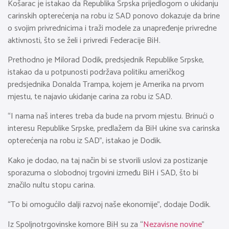
Košarac je istakao da Republika Srpska prijedlogom o ukidanju
carinskih opterećenja na robu iz SAD ponovo dokazuje da brine
o svojim privrednicima i traži modele za unapređenje privredne
aktivnosti, što se želi i privredi Federacije BiH.
Prethodno je Milorad Dodik, predsjednik Republike Srpske,
istakao da u potpunosti podržava politiku američkog
predsjednika Donalda Trampa, kojem je Amerika na prvom
mjestu, te najavio ukidanje carina za robu iz SAD.
“I nama naš interes treba da bude na prvom mjestu. Brinući o
interesu Republike Srpske, predlažem da BiH ukine sva carinska
opterećenja na robu iz SAD”, istakao je Dodik.
Kako je dodao, na taj način bi se stvorili uslovi za postizanje
sporazuma o slobodnoj trgovini između BiH i SAD, što bi
značilo nultu stopu carina.
“To bi omogućilo dalji razvoj naše ekonomije”, dodaje Dodik.
Iz Spoljnotrgovinske komore BiH su za “
Nezavisne novine
”