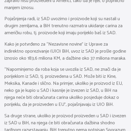
zapravo nisu proizvedeni u Americi, tako da je riječ o poprilično
manjem iznosu.
Pojašnjenja radi, iz SAD uvozimo i proizvode koji su nastali u
drugim zemljama, a BiH trenutno razmatra ukidanje carina za
američku robu, tj. proizvode koji imaju porijeklo baš iz SAD.
Kako je potvrđeno za “Nezavisne novine” iz Uprave za
indirektno oporezivanje (UIO) BiH, uvoz iz SAD je prošle godine
iznosio oko 183,6 miliona KM, a dažbine oko 37 miliona maraka.
“Napominjemo da roba koja se uvozila iz SAD, ne znači da je
porijeklom iz SAD, tj. proizvedena u SAD. Može biti iz Kine,
Meksika, Kanade i slično. Na primjer, ukoliko je proizvod iz EU,
neko ga je kupio u SAD i kasnije je izvezen iz SAD, u BiH na
njega neće biti obračunata carina ukoliko posjeduje dokaz o
porijeklu, da je proizveden u EU”, pojašnjavaju iz UIO BiH.
Sa druge strane, ukoliko je proizvod proizveden u SAD i izvezen
iz SAD u BiH, na njega će biti obračunata dažbina shodno
tarifnom razvrstavanju. BiH trenutno nema potpisan Sporazum