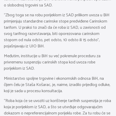
o slobodnoj trgovini sa SAD.
“Zbog toga se na robu porijeklom iz SAD prilikom uvoza u BiH
primjenjuju standardne carinske stope predviđene Carinskom
tarifom. U praksi to znači da će roba iz SAD, u zavisnosti od
svog tarifnog razvrstavanja, biti oporezovana carinskom
stopom od nula odsto, pet odsto, 10 odsto ili 15 odsto”,
pojašnjavaju iz UIO BiH.
Međutim, institucije u BiH su već pokrenule proceduru za
privremenu suspenziju carinskih stopa kod uvoza robe
porijeklom iz SAD.
Ministarstvo spoljne trgovine i ekonomskih odnosa BiH, na
čijem čelu je Staša Košarac, je, naime, izradilo prijedlog odluke,
koji je sada u procesu konsultacija.
“Roba koja će se uvoziti uz korištenje tarifnih suspenzija je roba
koja je porijeklom iz SAD, a što se utvrđuje odgovarajućim
dokazom o nepreferencijalnom porijeklu robe. Za tu robu će se