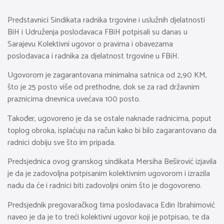
Predstavnici Sindikata radnika trgovine i uslužnih djelatnosti
BiH i Udruženja poslodavaca FBiH potpisali su danas u
Sarajevu Kolektivni ugovor o pravima i obavezama
poslodavaca i radnika za djelatnost trgovine u FBiH.
Ugovorom je zagarantovana minimalna satnica od 2,90 KM,
što je 25 posto više od prethodne, dok se za rad državnim
praznicima dnevnica uvećava 100 posto.
Također, ugovoreno je da se ostale naknade radnicima, poput
toplog obroka, isplaćuju na račun kako bi bilo zagarantovano da
radnici dobiju sve što im pripada.
Predsjednica ovog granskog sindikata Mersiha Beširović izjavila
je da je zadovoljna potpisanim kolektivnim ugovorom i izrazila
nadu da će i radnici biti zadovoljni onim što je dogovoreno.
Predsjednik pregovaračkog tima poslodavaca Edin Ibrahimović
naveo je da je to treći kolektivni ugovor koji je potpisao, te da