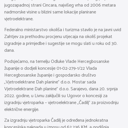
jugozapadnoj strani Cincara, najvišeg vrha od 2006 metara
nadmorske visine u blizini same lokacije planirane
vjetroelektrane.
Federalno ministarstvo okoliša i turizma stavilo je na javni uvid
Zahtjev za prethodnu procjenu utjecaja na okoliš projekat
izgradnje a primjedbe i sugestije se mogu slati u roku od 30.
dana.
Podsjećamo, na temelju Odluke Vlade Hercegbosanske
županije o dodjeli koncesije 01-02-279-1/22 Vlada
Hercegbosanske županije i gospodarsko društvo
„Vjetroelektrane Dah planine” d.o.o. Mostar sada
Vjetroelektrane Dah planine” d.o.o. Sarajevo, dana 20. srpnja
2022. godine, u Livnu zaključili su Ugovor o koncesiji za
izgradnju vjetroparka – vjetroelektrane „Čadilj” za proizvodnju
električne energije.
Za izgradnju vjetroparka Čadilj je određena jednokratna
koncesijska naknada u iznosu od 62.236 KM, a godišnja