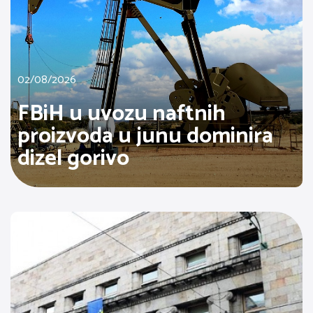
02/08/2026
FBiH u uvozu naftnih
proizvoda u junu dominira
dizel gorivo