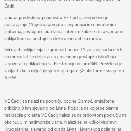
Čadilj.
Unutar predviđenog obuhvata VE Čadilj, predviđeno je
postavljanje 23 vjetroagregata s pripadajućim operativnim
platoima, pristupnim putevima, internim kabelskim razvodom i
priključkom na postojeću elektroenergetsku mrežu.
Svi uvjeti priključenja i izgradnje buduće TS za spoj buduće VE
na mrežu bit će definirani u posebnom postupku ishođenja
Ugovora o priključenju sa Elektroprijenosom BiH. Previđena je
varijanta koja uključuje vjetroag regate 5X platforme snage do
6 MW.
VE Čadilj se nalazi na području općine Glamoč, smještena
približno 8 km sjeverno od Livna. Pozicija na kojoj se planira
realizacija projekta VE Čadilj nalazi se na brdovitom području na
oko 1200 m nadmorske visine. Nalazi se na krškoj visoravni
Krug planina, sjeverno od grada Livna i Livanjskog polja te na