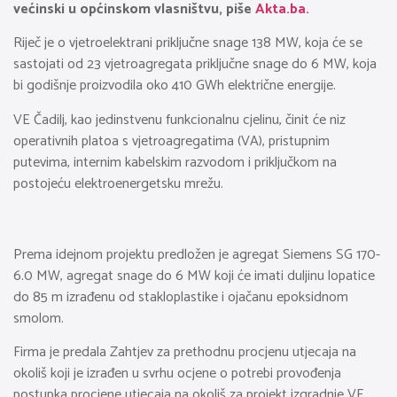
većinski u općinskom vlasništvu, piše
Akta.ba.
Riječ je o vjetroelektrani priključne snage 138 MW, koja će se
sastojati od 23 vjetroagregata priključne snage do 6 MW, koja
bi godišnje proizvodila oko 410 GWh električne energije.
VE Čadilj, kao jedinstvenu funkcionalnu cjelinu, činit će niz
operativnih platoa s vjetroagregatima (VA), pristupnim
putevima, internim kabelskim razvodom i priključkom na
postojeću elektroenergetsku mrežu.
Prema idejnom projektu predložen je agregat Siemens SG 170-
6.0 MW, agregat snage do 6 MW koji će imati duljinu lopatice
do 85 m izrađenu od stakloplastike i ojačanu epoksidnom
smolom.
Firma je predala Zahtjev za prethodnu procjenu utjecaja na
okoliš koji je izrađen u svrhu ocjene o potrebi provođenja
postupka procjene utjecaja na okoliš za projekt izgradnje VE