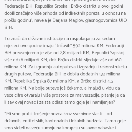
Federacija BiH, Republika Srpska i Brčko distrikt u ovoj godini
dobili značajno više prihoda od indirektnih poreza, u odnosu na
prošlu godinu”, navela je Darjana Maglov, glasnogovornica UIO
BIH.
To znači da državne institucije na raspolaganju za sedam
mjeseci ove godine imaju “tričavih” 592 miliona KM. Federaciji
BiH preusmjereno je više od 2,8 milijardi KM, Republici Srpskoj
više od1,6 milijardi KM, dok Brčko distrkt sljeduje više od 160
miliona KM. Za izgradnju autoputeva i izgradnju i rekonstrukciju
drugih puteva, Federacija BiH je dobila dodatnih 132 miliona
KM, Republika Srpska 87 miliona KM, a Brčko distrikt 4,5
miliona KM. Na bolje puteve još čekamo, a imajući u vidu da
veće cifre otvaraju i više prostora za malverzacije, pitanje je da
li sav ovaj novac i zaista odlazi tamo gdje je i namijenjen?
“Mi smo pratili trošenje novca kroz sve nivoe vlasti – od
državnih, entitetskih, kantonalnih i lokalnih budžeta. Tamo gdje
smo vidjeli najveću sumnju na korupciju su javne nabavke i