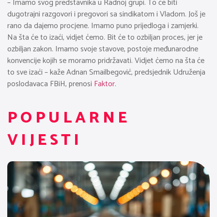
– Imamo svog predstavnika u Radnoj grupi. To će biti
dugotrajni razgovori i pregovori sa sindikatom i Vladom. Još je
rano da dajemo procjene. Imamo puno prijedloga i zamjerki.
Na šta će to izaći, vidjet ćemo. Bit će to ozbiljan proces, jer je
ozbiljan zakon. Imamo svoje stavove, postoje međunarodne
konvencije kojih se moramo pridržavati. Vidjet ćemo na šta će
to sve izaći – kaže Adnan Smailbegović, predsjednik Udruženja
poslodavaca FBiH, prenosi
Faktor.
POPULARNE
VIJESTI