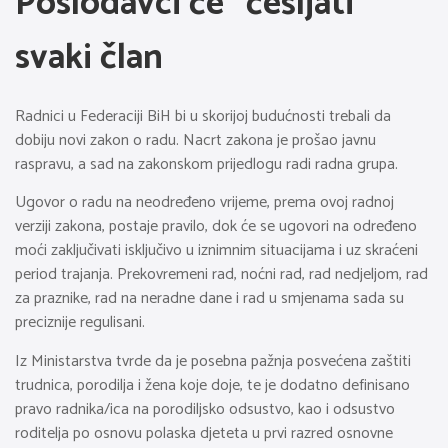
Poslodavci će “češljati”
svaki član
Radnici u Federaciji BiH bi u skorijoj budućnosti trebali da
dobiju novi zakon o radu. Nacrt zakona je prošao javnu
raspravu, a sad na zakonskom prijedlogu radi radna grupa.
Ugovor o radu na neodređeno vrijeme, prema ovoj radnoj
verziji zakona, postaje pravilo, dok će se ugovori na određeno
moći zaključivati isključivo u iznimnim situacijama i uz skraćeni
period trajanja. Prekovremeni rad, noćni rad, rad nedjeljom, rad
za praznike, rad na neradne dane i rad u smjenama sada su
preciznije regulisani.
Iz Ministarstva tvrde da je posebna pažnja posvećena zaštiti
trudnica, porodilja i žena koje doje, te je dodatno definisano
pravo radnika/ica na porodiljsko odsustvo, kao i odsustvo
roditelja po osnovu polaska djeteta u prvi razred osnovne