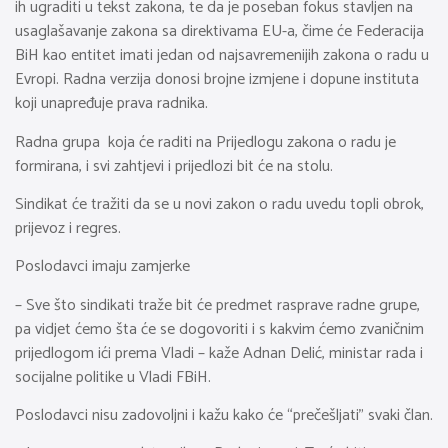
ih ugraditi u tekst zakona, te da je poseban fokus stavljen na
usaglašavanje zakona sa direktivama EU-a, čime će Federacija
BiH kao entitet imati jedan od najsavremenijih zakona o radu u
Evropi. Radna verzija donosi brojne izmjene i dopune instituta
koji unapređuje prava radnika.
Radna grupa koja će raditi na Prijedlogu zakona o radu je
formirana, i svi zahtjevi i prijedlozi bit će na stolu.
Sindikat će tražiti da se u novi zakon o radu uvedu topli obrok,
prijevoz i regres.
Poslodavci imaju zamjerke
– Sve što sindikati traže bit će predmet rasprave radne grupe,
pa vidjet ćemo šta će se dogovoriti i s kakvim ćemo zvaničnim
prijedlogom ići prema Vladi – kaže Adnan Delić, ministar rada i
socijalne politike u Vladi FBiH.
Poslodavci nisu zadovoljni i kažu kako će “prečešljati” svaki član.