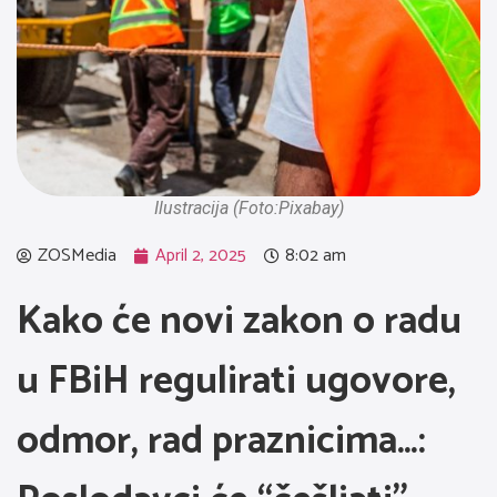
Ilustracija (Foto:Pixabay)
ZOSMedia
April 2, 2025
8:02 am
Kako će novi zakon o radu
u FBiH regulirati ugovore,
odmor, rad praznicima…: