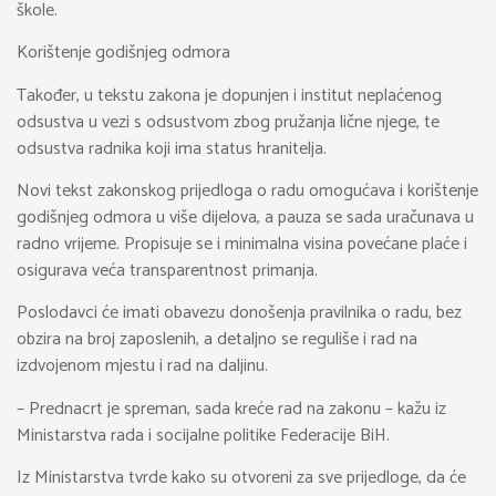
škole.
Korištenje godišnjeg odmora
Također, u tekstu zakona je dopunjen i institut neplaćenog
odsustva u vezi s odsustvom zbog pružanja lične njege, te
odsustva radnika koji ima status hranitelja.
Novi tekst zakonskog prijedloga o radu omogućava i korištenje
godišnjeg odmora u više dijelova, a pauza se sada uračunava u
radno vrijeme. Propisuje se i minimalna visina povećane plaće i
osigurava veća transparentnost primanja.
Poslodavci će imati obavezu donošenja pravilnika o radu, bez
obzira na broj zaposlenih, a detaljno se reguliše i rad na
izdvojenom mjestu i rad na daljinu.
– Prednacrt je spreman, sada kreće rad na zakonu – kažu iz
Ministarstva rada i socijalne politike Federacije BiH.
Iz Ministarstva tvrde kako su otvoreni za sve prijedloge, da će