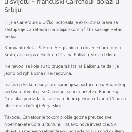
u svijetu – francuski Carrefour dolazi u
Srbiju.
Filijala Carrefoura u Grčkoj potpisala je ekskluzivna prava za
zastupanje Carrefoura i na srbijanskom tržištu, saznaje Retail
Serbia.
Kompanija Retail & More A.E. planira da dovede Carrefour u
Srbiju, ali i na još nekoliko tržišta na Balkanu, stoji u tekstu.
Ne navodi se koja su to druga tržišta na Balkanu, te da li je
jedno od njih Bosna i Hercegovina.
Inače, grčka kompanija je u saradnji sa partnerima u Bugarskoj
nedavno otvorila prve Carrefour supermarkete u Bugarskoj.
Novi plan predviđa da se u narednom periodu otvorio 70 novih
objekata u Grčkoj i Bugarskoj.
Također, Carrefour je tokom prošle godine preuzeo sve
hipermarkete Cora u Rumuniji i najavio nove investicije. Svi
objekti su nedavno rebrendirani i od sada posluju pod okriljem