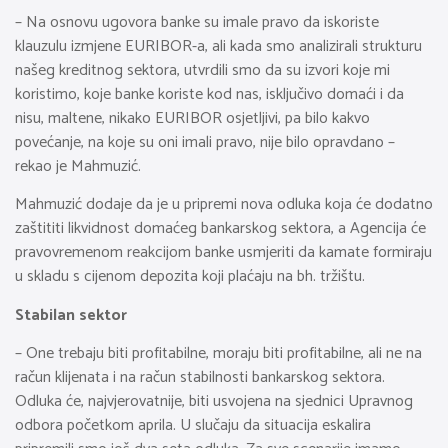
– Na osnovu ugovora banke su imale pravo da iskoriste
klauzulu izmjene EURIBOR-a, ali kada smo analizirali strukturu
našeg kreditnog sektora, utvrdili smo da su izvori koje mi
koristimo, koje banke koriste kod nas, isključivo domaći i da
nisu, maltene, nikako EURIBOR osjetljivi, pa bilo kakvo
povećanje, na koje su oni imali pravo, nije bilo opravdano –
rekao je Mahmuzić.
Mahmuzić dodaje da je u pripremi nova odluka koja će dodatno
zaštititi likvidnost domaćeg bankarskog sektora, a Agencija će
pravovremenom reakcijom banke usmjeriti da kamate formiraju
u skladu s cijenom depozita koji plaćaju na bh. tržištu.
Stabilan sektor
– One trebaju biti profitabilne, moraju biti profitabilne, ali ne na
račun klijenata i na račun stabilnosti bankarskog sektora.
Odluka će, najvjerovatnije, biti usvojena na sjednici Upravnog
odbora početkom aprila. U slučaju da situacija eskalira