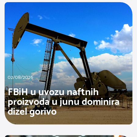
02/08/2026
FBiH u uvozu naftnih
proizvoda u junu dominira
dizel gorivo