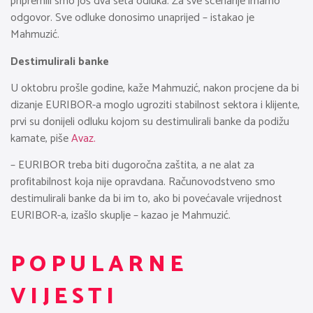
pripremili smo još dva seta odluka. Za sve scenarije imamo
odgovor. Sve odluke donosimo unaprijed – istakao je
Mahmuzić.
Destimulirali banke
U oktobru prošle godine, kaže Mahmuzić, nakon procjene da bi
dizanje EURIBOR-a moglo ugroziti stabilnost sektora i klijente,
prvi su donijeli odluku kojom su destimulirali banke da podižu
kamate, piše
Avaz.
– EURIBOR treba biti dugoročna zaštita, a ne alat za
profitabilnost koja nije opravdana. Računovodstveno smo
destimulirali banke da bi im to, ako bi povećavale vrijednost
EURIBOR-a, izašlo skuplje – kazao je Mahmuzić.
POPULARNE
VIJESTI