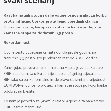
svaki scenarij
Rast kamatnih stopa i dalje ostaje osnovni alat za borbu
protiv inflacije. Uprkos protivljenju pojedinih članica
Upravnog vijeća, Evropska centralna banka podigla je
kamatne stope za dodatnih 0,5 posto.
Rekordan rast
Ovo je šesto povećanje kamata od jula prošle godine, na
trenutnih 3,5 posto, što je rekordan rast od 2008. godine.
Zahvaljujući pravovremenim mjerama Agencije za bankarstvo
FBiH, rast kamata u Evropi nije imao značajnijeg utjecaja na
BiH, iako su banke formalno imale pravo da izmijene vrijednost
EURIBOR-a, odnosno prosječne kamatne stope po kojoj banke
odobravaju kredite.
To nam je potvrdio za „Avaz“ direktor Agencije za bankarstvo
FBiH Jasmin Mahmuzić.