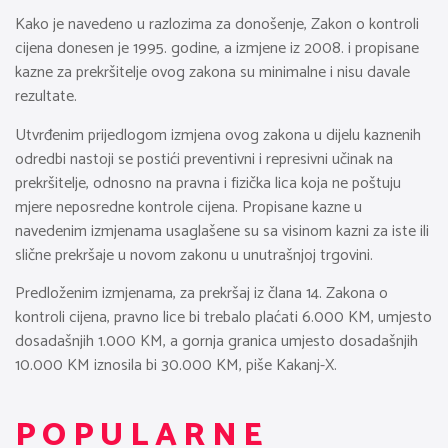
Kako je navedeno u razlozima za donošenje, Zakon o kontroli
cijena donesen je 1995. godine, a izmjene iz 2008. i propisane
kazne za prekršitelje ovog zakona su minimalne i nisu davale
rezultate.
Utvrđenim prijedlogom izmjena ovog zakona u dijelu kaznenih
odredbi nastoji se postići preventivni i represivni učinak na
prekršitelje, odnosno na pravna i fizička lica koja ne poštuju
mjere neposredne kontrole cijena. Propisane kazne u
navedenim izmjenama usaglašene su sa visinom kazni za iste ili
slične prekršaje u novom zakonu u unutrašnjoj trgovini.
Predloženim izmjenama, za prekršaj iz člana 14. Zakona o
kontroli cijena, pravno lice bi trebalo plaćati 6.000 KM, umjesto
dosadašnjih 1.000 KM, a gornja granica umjesto dosadašnjih
10.000 KM iznosila bi 30.000 KM, piše Kakanj-X.
POPULARNE