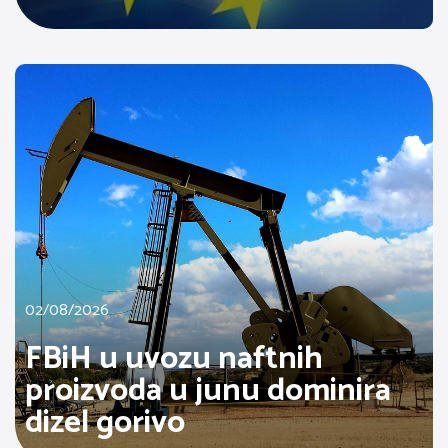
02/08/2026
FBiH u uvozu naftnih
proizvoda u junu dominira
dizel gorivo