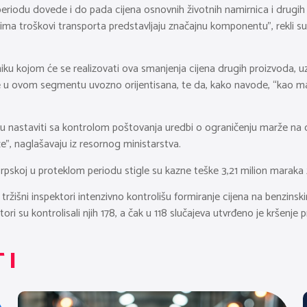
iodu dovede i do pada cijena osnovnih životnih namirnica i drugih p
ima troškovi transporta predstavljaju značajnu komponentu”, rekli su
miku kojom će se realizovati ova smanjenja cijena drugih proizvoda, uz
ske u ovom segmentu uvozno orijentisana, te da, kako navode, “kao 
enu nastaviti sa kontrolom poštovanja uredbi o ograničenju marže na o
e”, naglašavaju iz resornog ministarstva.
rpskoj u proteklom periodu stigle su kazne teške 3,21 milion maraka z
 tržišni inspektori intenzivno kontrolišu formiranje cijena na benz
i su kontrolisali njih 178, a čak u 118 slučajeva utvrđeno je kršenje p
TI