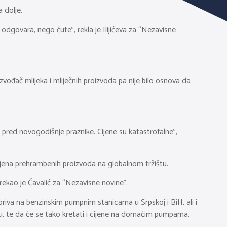
 dolje.
odgovara, nego ćute”, rekla je Ilijićeva za “Nezavisne
izvođač mlijeka i mliječnih proizvoda pa nije bilo osnova da
a pred novogodišnje praznike. Cijene su katastrofalne”,
cijena prehrambenih proizvoda na globalnom tržištu.
rekao je Čavalić za “Nezavisne novine”.
riva na benzinskim pumpnim stanicama u Srpskoj i BiH, ali i
adu, te da će se tako kretati i cijene na domaćim pumpama.