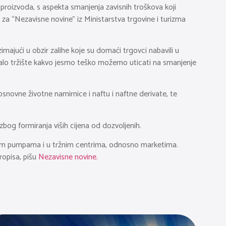
roizvoda, s aspekta smanjenja zavisnih troškova koji
 za “Nezavisne novine” iz Ministarstva trgovine i turizma
imajući u obzir zalihe koje su domaći trgovci nabavili u
malo tržište kakvo jesmo teško možemo uticati na smanjenje
snovne životne namirnice i naftu i naftne derivate, te
bog formiranja viših cijena od dozvoljenih.
inskim pumpama i u tržnim centrima, odnosno marketima.
ropisa, pišu
Nezavisne novine.