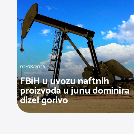
02/08/2026
FBiH u uvozu naftnih
proizvoda u junu dominira
dizel gorivo