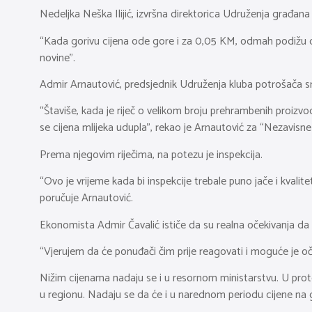
Nedeljka Neška Ilijić, izvršna direktorica Udruženja građana
“Kada gorivu cijena ode gore i za 0,05 KM, odmah podižu cije
novine”.
Admir Arnautović, predsjednik Udruženja kluba potrošača sre
“Štaviše, kada je riječ o velikom broju prehrambenih proizvod
se cijena mlijeka udupla”, rekao je Arnautović za “Nezavisne
Prema njegovim riječima, na potezu je inspekcija.
“Ovo je vrijeme kada bi inspekcije trebale puno jače i kvali
poručuje Arnautović.
Ekonomista Admir Čavalić ističe da su realna očekivanja da 
“Vjerujem da će ponuđači čim prije reagovati i moguće je oč
Nižim cijenama nadaju se i u resornom ministarstvu. U prote
u regionu. Nadaju se da će i u narednom periodu cijene na g