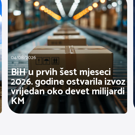
04/08/2026
BiH u prvih šest mjeseci
2026. godine ostvarila izvoz
vrijedan oko devet milijardi
KM