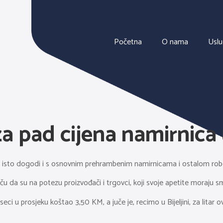
Početna
O nama
Usl
 za pad cijena namirnica
 se isto dogodi i s osnovnim prehrambenim namirnicama i ostalom r
iču da su na potezu proizvođači i trgovci, koji svoje apetite moraju sman
seci u prosjeku koštao 3,50 KM, a juče je, recimo u Bijeljini, za litar 