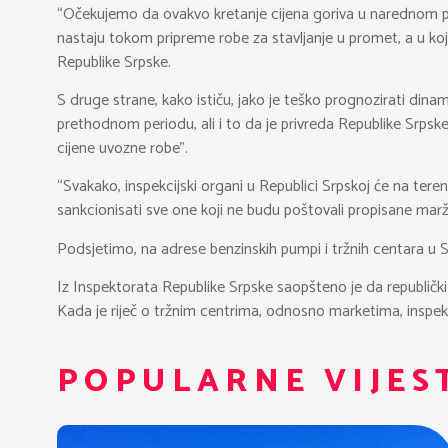
“Očekujemo da ovakvo kretanje cijena goriva u narednom per
nastaju tokom pripreme robe za stavljanje u promet, a u koj
Republike Srpske.
S druge strane, kako ističu, jako je teško prognozirati dina
prethodnom periodu, ali i to da je privreda Republike Srp
cijene uvozne robe”.
“Svakako, inspekcijski organi u Republici Srpskoj će na ter
sankcionisati sve one koji ne budu poštovali propisane marž
Podsjetimo, na adrese benzinskih pumpi i tržnih centara u S
Iz Inspektorata Republike Srpske saopšteno je da republički
Kada je riječ o tržnim centrima, odnosno marketima, inspektor
POPULARNE VIJES