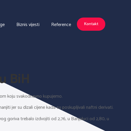
uge
Biznis vijesti
Reference
Kontakt
 u BiH
obom koju svakodnevno kupujemo.
jiti jer su dizali cijene kada su poskupljivali naftni derivati.
ovog goriva trebalo izdvojiti od 2,76, u Banjaluci od 2,80, u