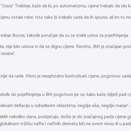
 “Oaza” Trebinje, kaže da bi, po automatizmu, cijene trebalo da idu ka
nu ostale robe. Isto tako bi trebalo sada da ih spuste, ali im to ne 
dnje Bosne, takođe poručuje da su se stekli uslovi za pojeftinjenja.
a, nije bilo uslova ni da se dignu cijene. Recimo, BiH je značajan pro
 novine”.
tetnije da rade. Hitno je neophodno kontrolisati cijene, pogotovo sad
dođe do pojeftinjenja u BiH pogotovo jer se, kako kaže, bilježi pad 
ekivati deflaciju u određenim oblastima, negdje više, negdje manje”, 
klih nekoliko dana, podsjećaju, došlo je do značajnog pada cijena go
lobalnom tržištu nafte i naftnih derivata biti na ovom nivou ili u p