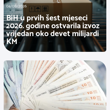
04/08/2026
BiH u prvih šest mjeseci
2026. godine ostvarila izvoz
vrijedan oko devet milijardi
KM