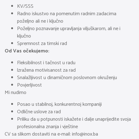
KV/SSS
Radno iskustvo na pomenutim radnim zadacima
poželjno ali ne i ključno
Poželjno poznavanje upravljanja viljuškarom, ali ne i
ključno
Spremnost za timski rad
Od Vas očekujemo:
Fleksibilnost i tačnost u radu
lzražena motivisanost za rad
Snalažljivost u dinamičnom poslovnom okruženju
Povjerljivost
Mi nudimo
Posao u stabilnoj, konkurentnoj kompaniji
Odlične uslove za rad
Priliku da u potpunosti iskažete i dalje unaprijedite svoja
profesionalna znanja i vještine
CV sa slikom dostaviti na e-mail:
info@inox.ba