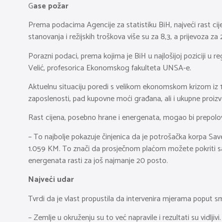
G
ase požar
Prema podacima Agencije za statistiku BiH, najveći rast cij
stanovanja i režijskih troškova više su za 8,3, a prijevoza za
Porazni podaci, prema kojima je BiH u najlošijoj poziciji u re
Velić, profesorica Ekonomskog fakulteta UNSA-e.
Aktuelnu situaciju poredi s velikom ekonomskom krizom iz 192
zaposlenosti, pad kupovne moći građana, ali i ukupne proizv
Rast cijena, posebno hrane i energenata, mogao bi prepolov
– To najbolje pokazuje činjenica da je potrošačka korpa Sav
1.059 KM. To znači da prosječnom plaćom možete pokriti sam
energenata rasti za još najmanje 20 posto.
Najveći udar
Tvrdi da je vlast propustila da intervenira mjerama poput sma
– Zemlje u okruženju su to već napravile i rezultati su vidl