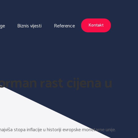
uge
Biznis vijesti
Reference
Kontakt
norman rast cijena u
najviša stopa inflacije u historiji evropske monetarne unije.