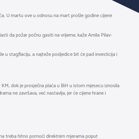
 pića. U martu ove u odnosu na mart prošle godine cijene
vlasti da požar počnu gasiti na vrijeme, kaže Amila Pilav-
 stagflaciju, a najteže posljedice bit će pad investicija i
9 KM, dok je prosječna plaća u BiH u istom mjesecu iznosila
ma ne završava, već nastavlja, jer će cijene hrane i
 njima treba hitno pomoći direktnim mjerama poput