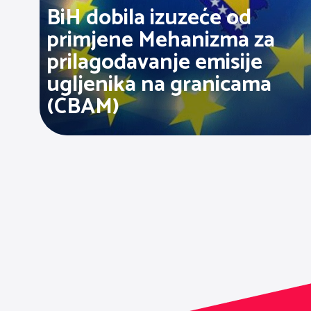
BiH dobila izuzeće od
primjene Mehanizma za
prilagođavanje emisije
ugljenika na granicama
(CBAM)