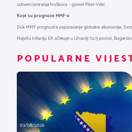
subvencioniranja troškova – govori Pilav-Velić.
Koje su prognoze MMF-a
Dok MMF prognozira usporavanje globalne ekonomije, Evropsk
Najvišu inflaciju EK očekuje u Litvaniji (12,5 posto), Bugarskoj
POPULARNE VIJES
03/08/2026