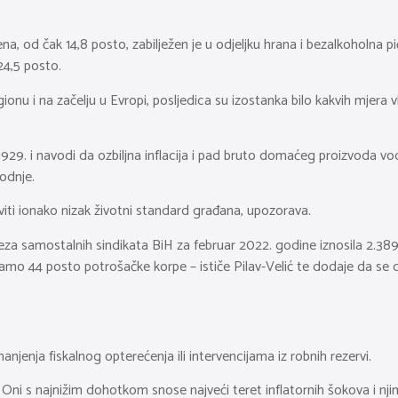
ena, od čak 14,8 posto, zabilježen je u odjeljku hrana i bezalkoholna
 24,5 posto.
gionu i na začelju u Evropi, posljedica su izostanka bilo kakvih mjera 
9. i navodi da ozbiljna inflacija i pad bruto domaćeg proizvoda vode u
odnje.
iti ionako nizak životni standard građana, upozorava.
eza samostalnih sindikata BiH za februar 2022. godine iznosila 2.38
o 44 posto potrošačke korpe – ističe Pilav-Velić te dodaje da se dra
njenja fiskalnog opterećenja ili intervencijama iz robnih rezervi.
jivi. Oni s najnižim dohotkom snose najveći teret inflatornih šokova i