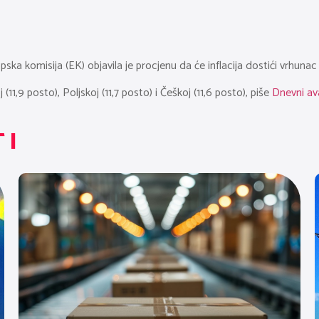
a komisija (EK) objavila je procjenu da će inflacija dostići vrhuna
 (11,9 posto), Poljskoj (11,7 posto) i Češkoj (11,6 posto), piše
Dnevni av
TI