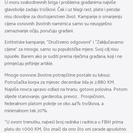
U moru svakodnevnih briga i problema građanima najviše
glavobolje zadaju troškovi. Čak i uz blagi rast, plate i penzije
nisu dovoljne za dostojanstven život. Kampanje o smanjenju
cijena osnovnih životnih namirnica samo su neuspješno
zamazivanje očiju, poručuju građani.
Entitetske kampanje, “Društveno odgovorni” i “Zaključavamo
cijene” za mnoge, samo su populističke mjere. Svoj cilj nisu
ispunile. Barem ako je suditi prema riječima građana, koji i ne
primjećuju jeftinije artikle.
Mnoge osnovne životne potrepštine postale su luksuz.
Potrošačka korpa za mjesec decembar bila je 2.880 KM.
Najviše novca upravo odlazi na hranu, gotovo polovina. Potom
slijede stanovanje, garderoba, prevoz… Prosječnom,
federalnom platom pokrije se oko 44% troškova, a
minimalnom tek 20%.
“U ovom trenutku, najveći broj radnika i radnica u FBiH prima
platu do 1.000 KM, što znači da ono što oni zarade apsolutno