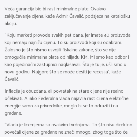
Veća garancija bio bi rast minimalne plate. Ovakvo
zaključavanje cijena, kaže Admir Čavalić, podsjeća na katalošku
akciju.
“Koju marketi provode svakih pet dana, jer imate 40 proizvoda
koji nemaju najnižu cijenu. To su proizvodi koji su odabrani.
Žalosno je što nismo usvojili fiskalne zakone, što se nije
omogućila minimalna plata od hiljadu KM. Mi smo kao odbor i
kao pojedinačni zastupnici naglašavali. Šta je tu je, ušli smo u
novu godinu. Najgore što se može desiti je recesija”, kaže
Čavalić.
Inflacija je obuzdana, ali povratak na stare cijene nije realno
očekivati. A iako Federalna vlada najavila rast cijena električne
energije samo za privrednike, moglo bi se to odraziti i na
građane.
“Vlada je licemjerna sa ovakvim tvrdnjama. To što nisu direktno
povećali cijene za građane ne znači mnogo, zbog toga što će