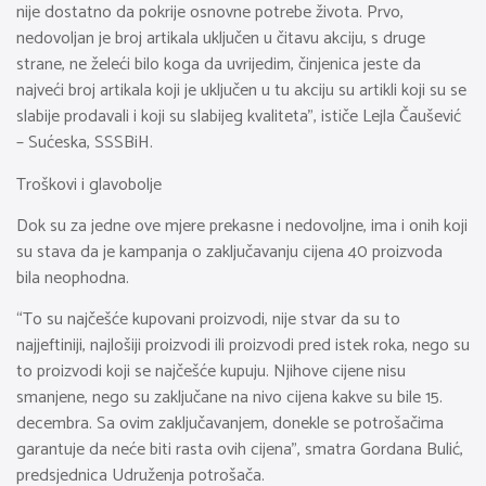
nije dostatno da pokrije osnovne potrebe života. Prvo,
nedovoljan je broj artikala uključen u čitavu akciju, s druge
strane, ne želeći bilo koga da uvrijedim, činjenica jeste da
najveći broj artikala koji je uključen u tu akciju su artikli koji su se
slabije prodavali i koji su slabijeg kvaliteta”, ističe Lejla Čaušević
– Sućeska, SSSBiH.
Troškovi i glavobolje
Dok su za jedne ove mjere prekasne i nedovoljne, ima i onih koji
su stava da je kampanja o zaključavanju cijena 40 proizvoda
bila neophodna.
“To su najčešće kupovani proizvodi, nije stvar da su to
najjeftiniji, najlošiji proizvodi ili proizvodi pred istek roka, nego su
to proizvodi koji se najčešće kupuju. Njihove cijene nisu
smanjene, nego su zaključane na nivo cijena kakve su bile 15.
decembra. Sa ovim zaključavanjem, donekle se potrošačima
garantuje da neće biti rasta ovih cijena”, smatra Gordana Bulić,
predsjednica Udruženja potrošača.