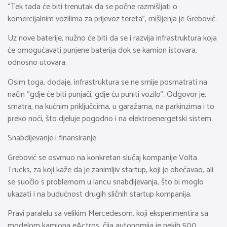
“Tek tada će biti trenutak da se počne razmišljati o
komercijalnim vozilima za prijevoz tereta”, mišljenja je Grebović.
Uz nove baterije, nužno će biti da se i razvija infrastruktura koja
će omogućavati punjene baterija dok se kamion istovara,
odnosno utovara.
Osim toga, dodaje, infrastruktura se ne smije posmatrati na
način “gdje će biti punjači, gdje ću puniti vozilo”. Odgovor je,
smatra, na kućnim priključcima, u garažama, na parkinzima i to
preko noći, što djeluje pogodno i na elektroenergetski sistem.
Snabdijevanje i finansiranje
Grebović se osvrnuo na konkretan slučaj kompanije Volta
Trucks, za koji kaže da je zanimljiv startup, koji je obećavao, ali
se suočio s problemom u lancu snabdijevanja, što bi moglo
ukazati i na budućnost drugih sličnih startup kompanija.
Pravi paralelu sa velikim Mercedesom, koji eksperimentira sa
modelom kamiona eActros, čija autonomija je nekih 500