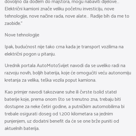
dovoljno da dođem do majstora, mogu nabaviti dijelove…
Električni kamioni znače veliku početnu investiciju, nove
tehnologije, nove načine rada, nove alate… Radije bih da me to
zaobiđe.”
Nove tehnologije
Ipak, budućnost nije tako crna kada je transport vozilima na
električni pogon u pitanju.
Urednik portala AutoMotoSvijet navodi da se uveliko radi na
razvoju novih, boljih baterija, koje će omogućiti veću autonomiju
kretanja za velika, teška vozila poput kamiona.
Kao primjer navodi takozvane suhe ili čvrste (solid state)
baterije koje, prema onom što se trenutno zna, trebaju biti
dostupne za neke četiri godine, a putničkim automobilima bi
trebale osigurati doseg od 1.200 kilometara sa jednim
punjenjem, uz dodatni benefit da će se one brže puniti od
aktuelnih baterija.