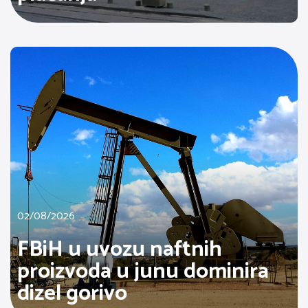
02/08/2026
FBiH u uvozu naftnih
proizvoda u junu dominira
dizel gorivo