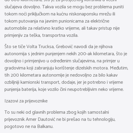
slučajeva dovoljno. Takva vozila se mogu bez problema puniti
tokom noći priključkom na kućnu niskonaponsku mrežu ili
tokom putovanja na javnim punionicama za električne
automobile za relativno kratko vrijeme, ali takav pristup nije
primjenjiv za teška, transportna vozila.
Što se tiče Volta Trucksa, Grebović navodi da je njihova
autonomija s jednim punjenjem nekih 200-ak kilometara, što je
dovoljno i primjenjivo u određenim slučajevima, na primjer u
gradovima koji zabranjuju korištenje dizelskih motora. Međutim,
tih 200 kilometara autonomije je nedovoljno za bilo kakav
ozbiljniji kamionski transport, dodaje, jer je potrebno i vrijeme
punjenja baterija, koje vozilo čini neupotrebljivim neko vrijeme.
Izazovi za prijevoznike
To su neki od glavnih problema zbog kojih samostalni
prijevoznik Amer Dautović ne bi prešao na tu tehnologiju,
pogotovo ne na Balkanu.