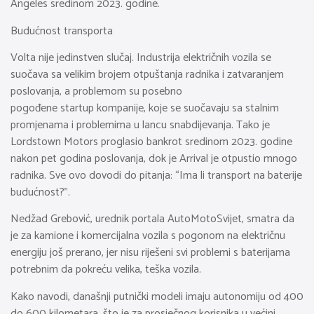
Angeles sredinom 2023. godine.
Budućnost transporta
Volta nije jedinstven slučaj. Industrija električnih vozila se
suočava sa velikim brojem otpuštanja radnika i zatvaranjem
poslovanja, a problemom su posebno
pogođene startup kompanije, koje se suočavaju sa stalnim
promjenama i problemima u lancu snabdijevanja. Tako je
Lordstown Motors proglasio bankrot sredinom 2023. godine
nakon pet godina poslovanja, dok je Arrival je otpustio mnogo
radnika. Sve ovo dovodi do pitanja: “Ima li transport na baterije
budućnost?”.
Nedžad Grebović, urednik portala AutoMotoSvijet, smatra da
je za kamione i komercijalna vozila s pogonom na električnu
energiju još prerano, jer nisu riješeni svi problemi s baterijama
potrebnim da pokreću velika, teška vozila.
Kako navodi, današnji putnički modeli imaju autonomiju od 400
do 600 kilometara, što je za prosječnog korisnika u većini