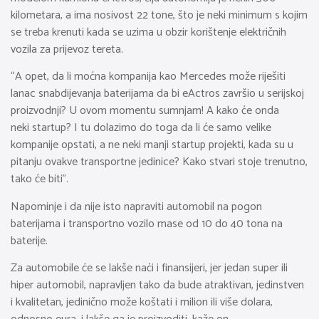
kilometara, a ima nosivost 22 tone, što je neki minimum s kojim
se treba krenuti kada se uzima u obzir korištenje električnih
vozila za prijevoz tereta.
“A opet, da li moćna kompanija kao Mercedes može riješiti
lanac snabdijevanja baterijama da bi eActros završio u serijskoj
proizvodnji? U ovom momentu sumnjam! A kako će onda
neki startup? I tu dolazimo do toga da li će samo velike
kompanije opstati, a ne neki manji startup projekti, kada su u
pitanju ovakve transportne jedinice? Kako stvari stoje trenutno,
tako će biti”.
Napominje i da nije isto napraviti automobil na pogon
baterijama i transportno vozilo mase od 10 do 40 tona na
baterije.
Za automobile će se lakše naći i finansijeri, jer jedan super ili
hiper automobil, napravljen tako da bude atraktivan, jedinstven
i kvalitetan, jedinično može koštati i milion ili više dolara,