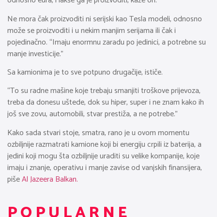
odnosno eura, i lakše ga je proizvoditi, kaže on.
Ne mora čak proizvoditi ni serijski kao Tesla modeli, odnosno
može se proizvoditi i u nekim manjim serijama ili čak i
pojedinačno. “Imaju enormnu zaradu po jedinici, a potrebne su
manje investicije.”
Sa kamionima je to sve potpuno drugačije, ističe.
“To su radne mašine koje trebaju smanjiti troškove prijevoza,
treba da donesu uštede, dok su hiper, super i ne znam kako ih
još sve zovu, automobili, stvar prestiža, a ne potrebe.”
Kako sada stvari stoje, smatra, rano je u ovom momentu
ozbiljnije razmatrati kamione koji bi energiju crpili iz baterija, a
jedini koji mogu šta ozbiljnije uraditi su velike kompanije, koje
imaju i znanje, operativu i manje zavise od vanjskih finansijera,
piše
Al Jazeera Balkan.
POPULARNE