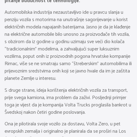
pitanje budućnost te tehnologije.
Automobilska industrija nezaustavljivo ide u pravcu slanja u
penziju vozila s motorima na unutrašnje sagorijevanje u korist
električnih modela napajanih baterijama. Jasno je da je klađenje
na električne automobile bilo unosno za proizvođače tih vozila,
s obzirom da iz godine u godinu uzimaju sve veći dio kolača
“tradicionalnim” modelima, a zahvaljujući super luksuznim
vozilima, poput onih iz proizvodnih pogona hrvatske kompanije
Rimac, više se ne smatraju samo “štreberskim” automobilima ili
prijevoznim sredstvima onih koji se javno hvale da im je zaštita
planete Zemlje u interesu.
S druge strane, ideja korištenja električnih vozila za transport,
prije svega kamiona, ima problem da zaživi. Posljednji primjer
toga je vijest da je kompanija Volta Trucks proglasila bankrot u
Švedskoj nakon četiri godine poslovanja.
Ona je pilotirala svoje vozilo za dostavu, Volta Zero, u pet
evropskih zemalja i originalno je planirala da se proširi na Los