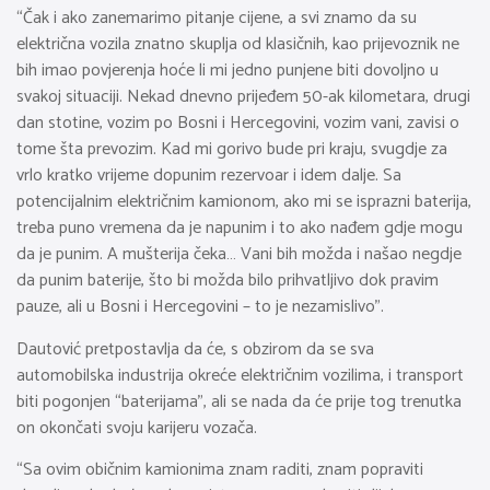
“Čak i ako zanemarimo pitanje cijene, a svi znamo da su
električna vozila znatno skuplja od klasičnih, kao prijevoznik ne
bih imao povjerenja hoće li mi jedno punjene biti dovoljno u
svakoj situaciji. Nekad dnevno prijeđem 50-ak kilometara, drugi
dan stotine, vozim po Bosni i Hercegovini, vozim vani, zavisi o
tome šta prevozim. Kad mi gorivo bude pri kraju, svugdje za
vrlo kratko vrijeme dopunim rezervoar i idem dalje. Sa
potencijalnim električnim kamionom, ako mi se isprazni baterija,
treba puno vremena da je napunim i to ako nađem gdje mogu
da je punim. A mušterija čeka… Vani bih možda i našao negdje
da punim baterije, što bi možda bilo prihvatljivo dok pravim
pauze, ali u Bosni i Hercegovini – to je nezamislivo”.
Dautović pretpostavlja da će, s obzirom da se sva
automobilska industrija okreće električnim vozilima, i transport
biti pogonjen “baterijama”, ali se nada da će prije tog trenutka
on okončati svoju karijeru vozača.
“Sa ovim običnim kamionima znam raditi, znam popraviti