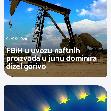
02/08/2026
FBiH u uvozu naftnih
proizvoda u junu dominira
dizel gorivo