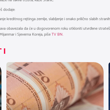
laze na takva tržišta, kaže Stanić.
š dodaje:
 kreditnog rejtinga zemlje, slabljenje i onako prilično slabih stranih 
ržava obavezala da će u dogovorenom roku otkloniti utvrđene strateške
, Mijanmar i Sjeverna Koreja, piše
TV BN.
TI