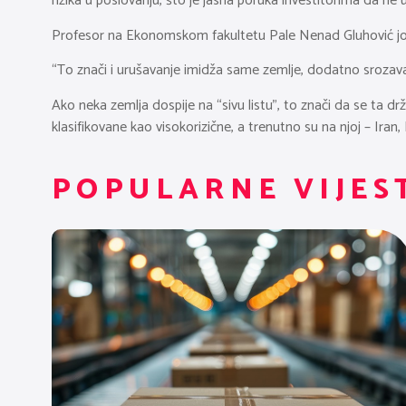
rizika u poslovanju, što je jasna poruka investitorima da ne u
Profesor na Ekonomskom fakultetu Pale Nenad Gluhović jo
“To znači i urušavanje imidža same zemlje, dodatno srozavanje
Ako neka zemlja dospije na “sivu listu”, to znači da se ta d
klasifikovane kao visokorizične, a trenutno su na njoj – Iran
POPULARNE VIJES