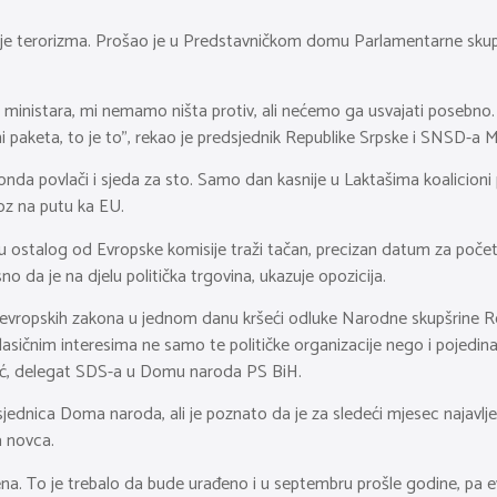
ranje terorizma. Prošao je u Predstavničkom domu Parlamentarne skup
 ministara, mi nemamo ništa protiv, ali nećemo ga usvajati posebno. 
keta, to je to”, rekao je predsjednik Republike Srpske i SNSD-a M
a onda povlači i sjeda za sto. Samo dan kasnije u Laktašima koalicioni 
oz na putu ka EU.
 ostalog od Evropske komisije traži tačan, precizan datum za počet
asno da je na djelu politička trgovina, ukazuje opozicija.
 evropskih zakona u jednom danu kršeći odluke Narodne skupšrine Re
lasičnim interesima ne samo te političke organizacije nego i pojedina
vić, delegat SDS-a u Domu naroda PS BiH.
jednica Doma naroda, ali je poznato da je za sledeći mjesec najavljen
a novca.
emena. To je trebalo da bude urađeno i u septembru prošle godine, p