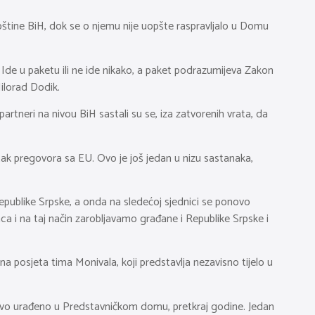
štine BiH, dok se o njemu nije uopšte raspravljalo u Domu
Ide u paketu ili ne ide nikako, a paket podrazumijeva Zakon
ilorad Dodik.
partneri na nivou BiH sastali su se, iza zatvorenih vrata, da
ak pregovora sa EU. Ovo je još jedan u nizu sastanaka,
publike Srpske, a onda na sledećoj sjednici se ponovo
ca i na taj način zarobljavamo građane i Republike Srpske i
a posjeta tima Monivala, koji predstavlja nezavisno tijelo u
a evo urađeno u Predstavničkom domu, pretkraj godine. Jedan