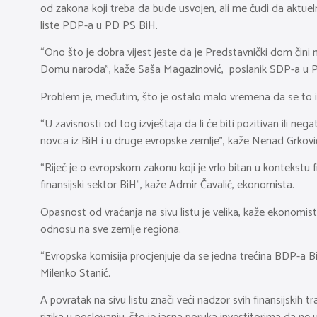
od zakona koji treba da bude usvojen, ali me čudi da aktueln
liste PDP-a u PD PS BiH.
“Ono što je dobra vijest jeste da je Predstavnički dom čini 
Domu naroda”, kaže Saša Magazinović, poslanik SDP-a u 
Problem je, međutim, što je ostalo malo vremena da se to i
“U zavisnosti od tog izvještaja da li će biti pozitivan ili 
novca iz BiH i u druge evropske zemlje”, kaže Nenad Grković
“Riječ je o evropskom zakonu koji je vrlo bitan u kontekstu fi
finansijski sektor BiH”, kaže Admir Čavalić, ekonomista.
Opasnost od vraćanja na sivu listu je velika, kaže ekonomista
odnosu na sve zemlje regiona.
“Evropska komisija procjenjuje da se jedna trećina BDP-a Bi
Milenko Stanić.
A povratak na sivu listu znači veći nadzor svih finansijskih t