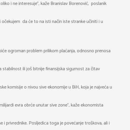
liko i ne interesuje”, kaže Branislav Borenović, poslanik
očekujem da će to na isti način iste stranke učiniti i u
isti biće ogroman problem prilikom plaćanja, odnosno prenosa
abilnost ili još bitnije finansijska sigurnost za čitav
pske komisije o nivou sive ekonomije u BiH, koja je najveća u
ilijardi evra obrće unutar sive zone”, kaže ekonomista
 i privrednike. Posljedica toga je povećanje troškova, ali i