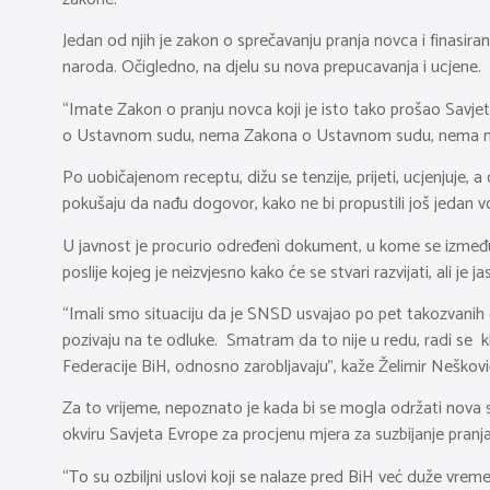
Jedan od njih je zakon o sprečavanju pranja novca i finasi
naroda. Očigledno, na djelu su nova prepucavanja i ucjene.
“Imate Zakon o pranju novca koji je isto tako prošao Savjet
o Ustavnom sudu, nema Zakona o Ustavnom sudu, nema ni pa
Po uobičajenom receptu, dižu se tenzije, prijeti, ucjenjuje, 
pokušaju da nađu dogovor, kako ne bi propustili još jedan v
U javnost je procurio određeni dokument, u kome se između
poslije kojeg je neizvjesno kako će se stvari razvijati, ali je j
“Imali smo situaciju da je SNSD usvajao po pet takozvanih
pozivaju na te odluke. Smatram da to nije u redu, radi se k
Federacije BiH, odnosno zarobljavaju”, kaže Želimir Neško
Za to vrijeme, nepoznato je kada bi se mogla održati nova s
okviru Savjeta Evrope za procjenu mjera za suzbijanje pranj
“To su ozbiljni uslovi koji se nalaze pred BiH već duže vr