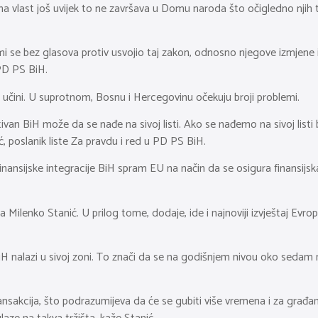
a vlast još uvijek to ne završava u Domu naroda što očigledno njih to
mi se bez glasova protiv usvojio taj zakon, odnosno njegove izmjene i 
PD PS BiH.
 učini. U suprotnom, Bosnu i Hercegovinu očekuju broji problemi.
negativan BiH može da se nađe na sivoj listi. Ako se nađemo na sivoj l
, poslanik liste Za pravdu i red u PD PS BiH.
nansijske integracije BiH spram EU na način da se osigura finansijska st
 Milenko Stanić. U prilog tome, dodaje, ide i najnoviji izvještaj Evro
H nalazi u sivoj zoni. To znači da se na godišnjem nivou oko sedam m
ransakcija, što podrazumijeva da će se gubiti više vremena i za građane