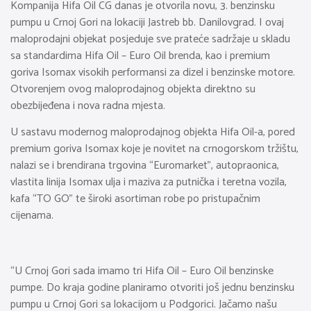
Kompanija Hifa Oil CG danas je otvorila novu, 3. benzinsku
pumpu u Crnoj Gori na lokaciji Jastreb bb. Danilovgrad. I ovaj
maloprodajni objekat posjeduje sve prateće sadržaje u skladu
sa standardima Hifa Oil – Euro Oil brenda, kao i premium
goriva Isomax visokih performansi za dizel i benzinske motore.
Otvorenjem ovog maloprodajnog objekta direktno su
obezbijeđena i nova radna mjesta.
U sastavu modernog maloprodajnog objekta Hifa Oil-a, pored
premium goriva Isomax koje je novitet na crnogorskom tržištu,
nalazi se i brendirana trgovina “Euromarket”, autopraonica,
vlastita linija Isomax ulja i maziva za putnička i teretna vozila,
kafa “TO GO” te široki asortiman robe po pristupačnim
cijenama.
“U Crnoj Gori sada imamo tri Hifa Oil – Euro Oil benzinske
pumpe. Do kraja godine planiramo otvoriti još jednu benzinsku
pumpu u Crnoj Gori sa lokacijom u Podgorici. Jačamo našu