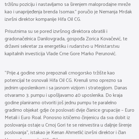
tržišnu poziciju i nastavljamo sa širenjem maloprodajne mreže
kao i unaprijeđenja brenda Isomax.” poručio je Nemanja Mrdak
izvršni direktor kompanije Hifa Oil CG.
Prisutnima su se pored izvršnog direktora obratili i
gradonačelnica Danilovgrada, gospođa Zorica Kovačević, te
državni sekretar za energetiku i rudarstvo u Ministarstvu
kapitalnih investicija Vlade Crne Gore Marko Perunović.
“Prije 4 godine smo prepoznali crnogorsko tržište kao
potencijal te osnovali Hifa Oil CG. Krenuli smo oprezno sa
jednim uposlenikom i sa jasnom vizijom i strategijom. Danas
otvaramo 3. pumpu i upošljavamo 40 uposlenika. Do kraja
godine planiramo otvoriti još jednu pumpu te paralelno
gradimo objekat gdje će poslovati dvije članice grupacije – Euro
Metali i Euro Roal. Ponosno ističemo činjenicu da sva dobit iz
poslovanja ostaje u Crnoj Gori te se reinvestira u daljnje širenje
poslovanja“, istakao je Kenan Ahmetlić izvršni direktor i član