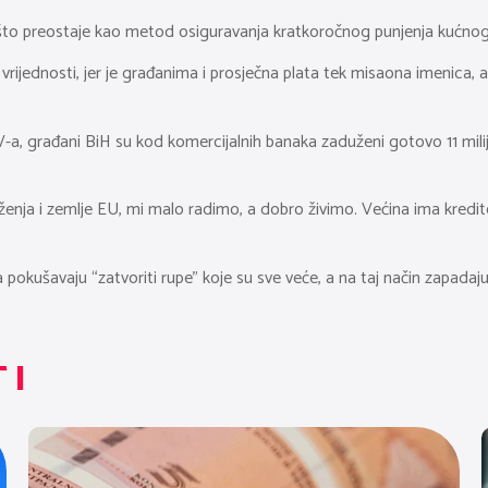
 što preostaje kao metod osiguravanja kratkoročnog punjenja kućnog b
h vrijednosti, jer je građanima i prosječna plata tek misaona imenica, 
a, građani BiH su kod komercijalnih banaka zaduženi gotovo 11 mili
nja i zemlje EU, mi malo radimo, a dobro živimo. Većina ima kredit
 pokušavaju “zatvoriti rupe” koje su sve veće, a na taj način zapadaj
TI