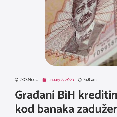
ZOSMedia
January 2, 2023
7:48 am
Građani BiH krediti
kod banaka zaduženi