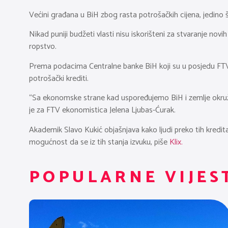
Većini građana u BiH zbog rasta potrošačkih cijena, jedino
Nikad puniji budžeti vlasti nisu iskorišteni za stvaranje novi
ropstvo.
Prema podacima Centralne banke BiH koji su u posjedu FTV-
potrošački krediti.
“Sa ekonomske strane kad uspoređujemo BiH i zemlje okruže
je za FTV ekonomistica Jelena Ljubas-Ćurak.
Akademik Slavo Kukić objašnjava kako ljudi preko tih kredita
mogućnost da se iz tih stanja izvuku, piše
Klix.
POPULARNE VIJES