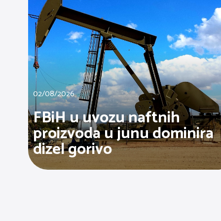
02/08/2026
FBiH u uvozu naftnih
proizvoda u junu dominira
dizel gorivo