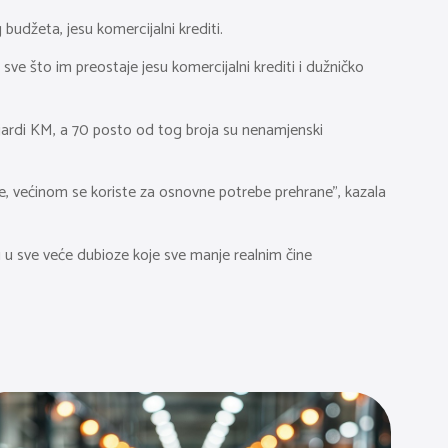
udžeta, jesu komercijalni krediti.
a sve što im preostaje jesu komercijalni krediti i dužničko
jardi KM, a 70 posto od tog broja su nenamjenski
e, većinom se koriste za osnovne potrebe prehrane”, kazala
u u sve veće dubioze koje sve manje realnim čine