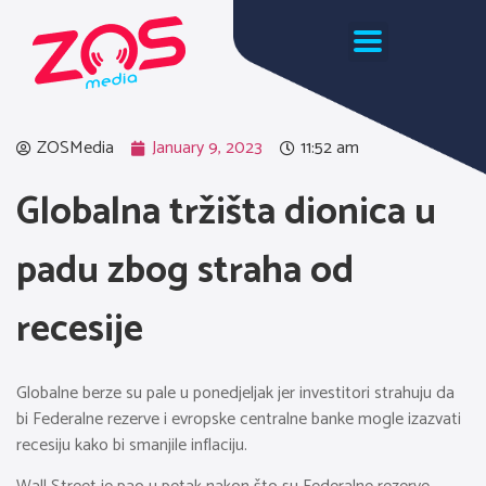
ZOSMedia
January 9, 2023
11:52 am
Globalna tržišta dionica u
padu zbog straha od
recesije
Globalne berze su pale u ponedjeljak jer investitori strahuju da
bi Federalne rezerve i evropske centralne banke mogle izazvati
recesiju kako bi smanjile inflaciju.