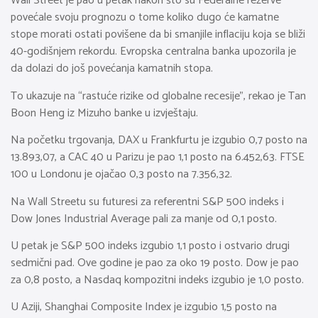
Wall Street je pao u petak nakon što su Federalne rezerve
povećale svoju prognozu o tome koliko dugo će kamatne
stope morati ostati povišene da bi smanjile inflaciju koja se bliži
40-godišnjem rekordu. Evropska centralna banka upozorila je
da dolazi do još povećanja kamatnih stopa.
To ukazuje na “rastuće rizike od globalne recesije”, rekao je Tan
Boon Heng iz Mizuho banke u izvještaju.
Na početku trgovanja, DAX u Frankfurtu je izgubio 0,7 posto na
13.893,07, a CAC 40 u Parizu je pao 1,1 posto na 6.452,63. FTSE
100 u Londonu je ojačao 0,3 posto na 7.356,32.
Na Wall Streetu su futuresi za referentni S&P 500 indeks i
Dow Jones Industrial Average pali za manje od 0,1 posto.
U petak je S&P 500 indeks izgubio 1,1 posto i ostvario drugi
sedmični pad. Ove godine je pao za oko 19 posto. Dow je pao
za 0,8 posto, a Nasdaq kompozitni indeks izgubio je 1,0 posto.
U Aziji, Shanghai Composite Index je izgubio 1,5 posto na