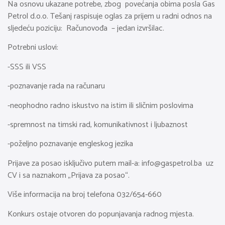
Na osnovu ukazane potrebe, zbog povećanja obima posla Gas
Petrol d.o.o. Tešanj raspisuje oglas za prijem u radni odnos na
sljedeću poziciju: Računovođa – jedan izvršilac.
Potrebni uslovi:
-SSS ili VSS
-poznavanje rada na računaru
-neophodno radno iskustvo na istim ili sličnim poslovima
-spremnost na timski rad, komunikativnost i ljubaznost
-poželjno poznavanje engleskog jezika
Prijave za posao isključivo putem mail-a:
info@gaspetrol.ba
uz
CV i sa naznakom „Prijava za posao“.
Više informacija na broj telefona 032/654-660
Konkurs ostaje otvoren do popunjavanja radnog mjesta.