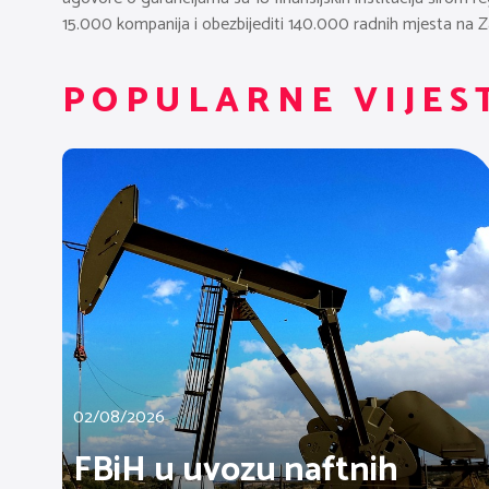
15.000 kompanija i obezbijediti 140.000 radnih mjesta na
POPULARNE VIJES
02/08/2026
FBiH u uvozu naftnih