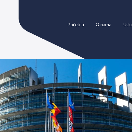
Početna
O nama
Usl