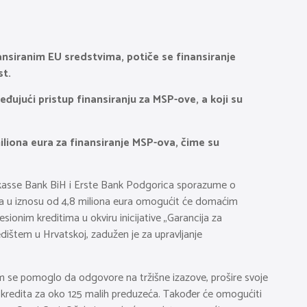
nansiranim EU sredstvima, potiče se finansiranje
st.
đujući pristup finansiranju za MSP-ove, a koji su
liona eura za finansiranje MSP-ova, čime su
Sparkasse Bank BiH i Erste Bank Podgorica sporazume o
stva u iznosu od 4,8 miliona eura omogućit će domaćim
ionim kreditima u okviru inicijative „Garancija za
dištem u Hrvatskoj, zadužen je za upravljanje
i im se pomoglo da odgovore na tržišne izazove, prošire svoje
h kredita za oko 125 malih preduzeća. Također će omogućiti