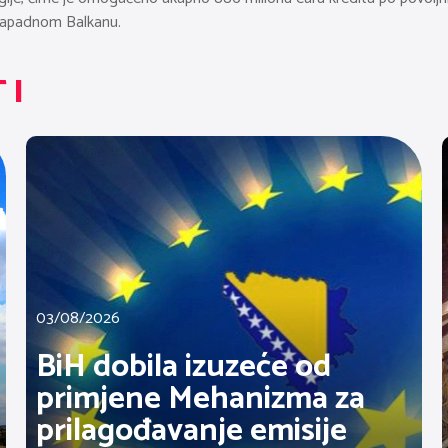
 Zapadnom Balkanu.
TI
03/08/2026
BiH dobila izuzeće od
primjene Mehanizma za
prilagođavanje emisije