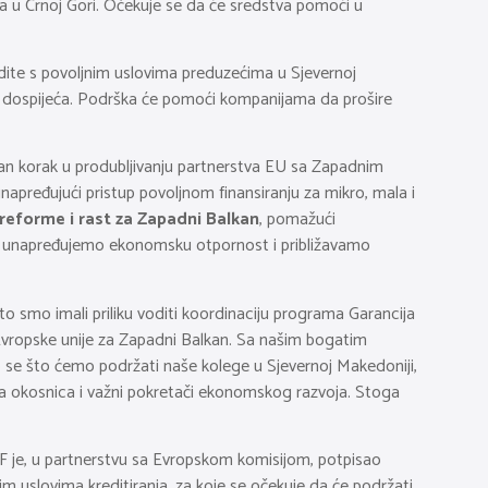
ija u Crnoj Gori. Očekuje se da će sredstva pomoći u
dite s povoljnim uslovima preduzećima u Sjevernoj
a dospijeća. Podrška će pomoći kompanijama da prošire
žan korak u produbljivanju partnerstva EU sa Zapadnim
napređujući pristup povoljnom finansiranju za mikro, mala i
reforme i rast za Zapadni Balkan
, pomažući
ršku unapređujemo ekonomsku otpornost i približavamo
što smo imali priliku voditi koordinaciju programa Garancija
Evropske unije za Zapadni Balkan. Sa našim bogatim
 se što ćemo podržati naše kolege u Sjevernoj Makedoniji,
zeća okosnica i važni pokretači ekonomskog razvoja. Stoga
 je, u partnerstvu sa Evropskom komisijom, potpisao
m uslovima kreditiranja, za koje se očekuje da će podržati