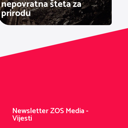
nepovratna šteta za
prirodu
Newsletter ZOS Media -
Vijesti