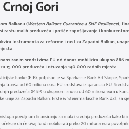
 Crnoj Gori
om Balkanu (
Western Balkans Guarantee 4 SME Resilience
), fi
i rastu malih preduzeća i potiče zapošljavanje i konkurentno
okviru Instrumenta za reforme i rast za Zapadni Balkan, unapre
mjesta.
finansiranim sredstvima EU od danas mobilizira ukupno 886 mi
ke za 15.000 preduzeća i očuvanja 140.000 radnih mjesta.
nvesticijske banke (EIB), potpisao je sa Sparkasse Bank Ad Skopje, 
jednja tranša od 60 miliona eura EU sredstava iz garancija EU. Sred
srednjih preduzeća (MSP) u ukupnom iznosu od 60 miliona eura u konces
 unije za Zapadni Balkan. Erste & Steiermärkische Bank d.d., sa sje
e pristupa povoljnom finansiranju za mala i srednja preduzeća kako b
 očekuje da će ovaj fond mobilizirati preko 20 miliona eura povoljni