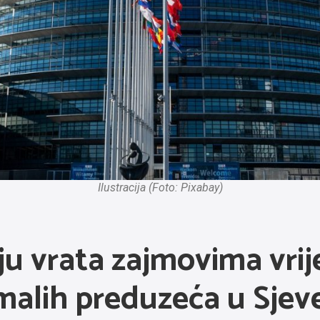
Ilustracija (Foto: Pixabay)
ju vrata zajmovima vri
 malih preduzeća u Sjev