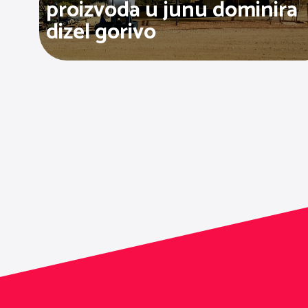
proizvoda u junu dominira
dizel gorivo