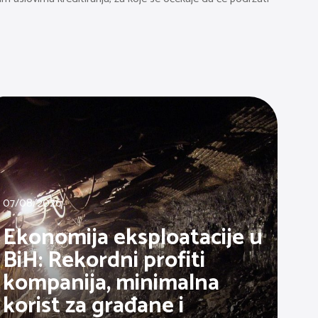
07/08/2026
Ekonomija eksploatacije u
BiH: Rekordni profiti
kompanija, minimalna
korist za građane i