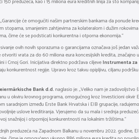
 150 preduzeća, kao i 15 miliona eura kreditnih linija za sto kompan
e: „Garancije će omogućiti našim partnerskim bankama da ponude kre
atnim stopama, smanjenim zahtjevima za kolateralom i dužim rokovim
jima, čime će se podsticati konkurentna i otporna ekonomija.“
pisivanje ovih novih sporazuma o garancijama označava još jedan va
otvoriti vrata za do 60 miliona eura koncesijskih kredita, značajno u
 i Crnoj Gori. Inicijativa direktno podržava ciljeve
Instrumenta za 
čaju konkurentnost regije. Upravo kroz takvu opipljivu, ciljanu pod
teiermärkische Bank d.d.
naglasio je: „Veliko nam je zadovoljstvo 
anu u okviru krovnog programa, omogućnog kroz Investicioni okvir 
om saradnjom između Erste Bank Hrvatska i EIB grupacije, radujemo
 povoljnije uslove kreditiranja. Vjerujemo da su mala i srednja predu
voj snažnijoj i otpornijoj konkurentnosti na lokalnim tržištima.“
ednjih preduzeća na Zapadnom Balkanu u novembru 2022. godine, EIF
regije, čime je omogućeno ukupno 886 miliona eura kredita po povoljni