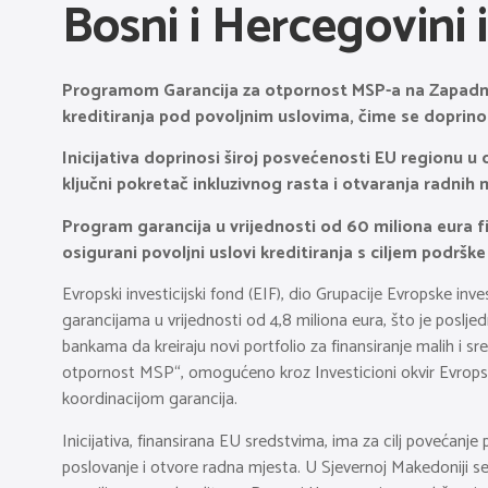
Bosni i Hercegovini i
Programom Garancija za otpornost MSP-a na Zapadn
kreditiranja pod povoljnim uslovima, čime se doprinos
Inicijativa doprinosi široj posvećenosti EU regionu u 
ključni pokretač inkluzivnog rasta i otvaranja radnih 
Program garancija u vrijednosti od 60 miliona eura 
osigurani povoljni uslovi kreditiranja s ciljem podrš
Evropski investicijski fond (EIF), dio Grupacije Evropske i
garancijama u vrijednosti od 4,8 miliona eura, što je posl
bankama da kreiraju novi portfolio za finansiranje malih i 
otpornost MSP“, omogućeno kroz Investicioni okvir Evropske
koordinacijom garancija.
Inicijativa, finansirana EU sredstvima, ima za cilj povećanj
poslovanje i otvore radna mjesta. U Sjevernoj Makedoniji se