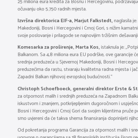
25 miliona eura kredita za Bosnu i Hercegovinu, podržavajući
očuvanju oko 5.750 radnih mjesta.
Izvršna direktorica EIF-a, Marjut Falkstedt,
naglasila j
Makedoniji, Bosni i Hercegovini i Crnoj Gori, s nižim kam
svoje poslovanje i prilagode se najnovijim tržišnim dešavan
Komesarka za proširenje, Marta Kos,
istaknula je: „Pot
Balkanom. Sa 4,8 miliona eura EU podrške, ove garancije će 
srednja preduzeća u Sjevernoj Makedoniji, Bosni i Hercegovini
preduzećima da rastu, stvaraju kvalitetna radna mjesta i ja
Zapadni Balkan njihovoj evropskoj budućnosti.“
Christoph Schoefboeck, generalni direktor Erste & S
za otpornost malih i srednjih preduzeća na Zapadnom Balk
iskustvom i znanjem, potkrijepljenim dugoročnom i uspješn
Bosni i Hercegovini i Crnoj Gori da svojim klijentima pruže
smo uvjereni da će takva shema finansiranja doprinijeti njiho
Od pokretanja programa Garancija za otpornost malih i sr
ugovore o garancijama sa 18 finansijskih institucija širom 