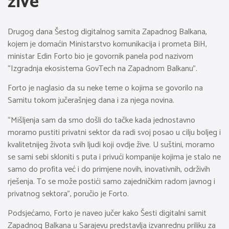
žive
Drugog dana Šestog digitalnog samita Zapadnog Balkana,
kojem je domaćin Ministarstvo komunikacija i prometa BiH,
ministar Edin Forto bio je govornik panela pod nazivom
“Izgradnja ekosistema GovTech na Zapadnom Balkanu”.
Forto je naglasio da su neke teme o kojima se govorilo na
Samitu tokom jučerašnjeg dana i za njega novina.
“Mišljenja sam da smo došli do tačke kada jednostavno
moramo pustiti privatni sektor da radi svoj posao u cilju boljeg i
kvalitetnijeg života svih ljudi koji ovdje žive. U suštini, moramo
se sami sebi skloniti s puta i privući kompanije kojima je stalo ne
samo do profita već i do primjene novih, inovativnih, održivih
rješenja. To se može postići samo zajedničkim radom javnog i
privatnog sektora”, poručio je Forto.
Podsjećamo, Forto je naveo jučer kako Šesti digitalni samit
Zapadnog Balkana u Sarajevu predstavlja izvanrednu priliku za