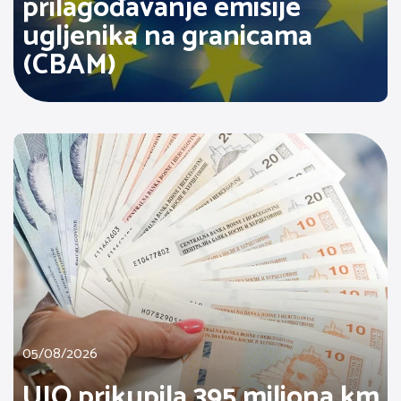
prilagođavanje emisije
ugljenika na granicama
(CBAM)
05/08/2026
UIO prikupila 395 miliona km