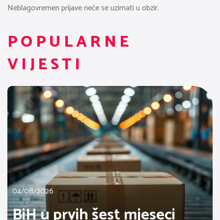
Neblagovremen prijave neće se uzimati u obzir.
POPULARNE
VIJESTI
04/08/2026
BiH u prvih šest mjeseci