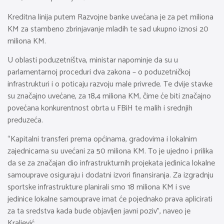
Kreditna linija putem Razvojne banke uvećana je za pet miliona
KM za stambeno zbrinjavanje mladih te sad ukupno iznosi 20
miliona KM.
U oblasti poduzetništva, ministar napominje da su u
parlamentarnoj proceduri dva zakona – o poduzetničkoj
infrastrukturi i o poticaju razvoju male privrede. Te dvije stavke
su značajno uvećane, za 18,4 miliona KM, čime će biti značajno
povećana konkurentnost obrta u FBiH te malih i srednjih
preduzeća.
“Kapitalni transferi prema općinama, gradovima i lokalnim
zajednicama su uvećani za 50 miliona KM. To je ujedno i prilika
da se za značajan dio infrastrukturnih projekata jedinica lokalne
samouprave osiguraju i dodatni izvori finansiranja. Za izgradnju
sportske infrastrukture planirali smo 18 miliona KM i sve
jedinice lokalne samouprave imat će pojednako prava aplicirati
za ta sredstva kada bude objavljen javni poziv”, naveo je
Kraljević.