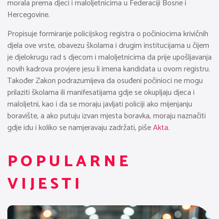
morala prema djeci i maloljetnicima u Federaciji Bosne i
Hercegovine.
Propisuje formiranje policijskog registra o počiniocima krivičnih
djela ove vrste, obavezu školama i drugim institucijama u čijem
je djelokrugu rad s djecom i maloljetnicima da prije upošljavanja
novih kadrova provjere jesu li imena kandidata u ovom registru.
Također Zakon podrazumijeva da osuđeni počinioci ne mogu
prilaziti školama ili manifesatijama gdje se okupljaju djeca i
maloljetni, kao i da se moraju javljati policiji ako mijenjanju
boravište, a ako putuju izvan mjesta boravka, moraju naznačiti
gdje idu i koliko se namjeravaju zadržati, piše
Akta.
POPULARNE
VIJESTI