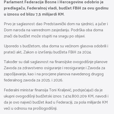
Parlament Federacije Bosne i Hercegovine odobrio je
predlagaču, Federalnoj vladi, budžet FBiH za ovu godinu
u iznosu od blizu 7,5 milijardi KM.
Prvo je saglasnost dao Predstavnički dom na sjednici, a jučer i
Dom naroda na vanrednom zasjedanju. Podrška oba doma
znači da budžet može stupiti na snagu po objavi.
Uporedo s budžetom, oba doma su većinom glasova odobrili i
prateći akt, Zakon o izvršenju budžeta FBiH za 2024.
Također su dali saglasnost na finansijske ovogodišnje planove
Zavoda za zdravstveno osiguranje i reosiguranje i Zavoda za
zapošljavanje, kao i na procjene planova navedenog drugog
federalnog zavoda za 2025. i 2026.
Federalni ministar finansija Toni Kraljević, podsjećajući da je
ukupni ovogodišnji budžetski iznos 7.474.800.209 KM, navodi i
da je ovo najveći budžet ikad u Federaciji, za pola milijarde KM
veći u odnosu na prošlogodišnji.