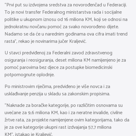
“Prvi put su izdvojena sredstva za novorođenčad u Federaciji.
To je novi transfer Federalnog ministarstva rada i socijalne
politike u ukupnom iznosu od 16 miliona KM, koji se odnosi na
jednokratnu novčanu pomoć za svako novorođeno dijete.
Nadamo se da će u narednim godinama ova cifra imati trend
rasta”, rekao je novinarima jučer Kraljević.
U stavci predviđenoj za Federalni zavod zdravstvenog
osiguranja i reosiguranja, deset miliona KM namijenjeno je za
pomoć parovima bez djece za postupke biomedicinski
potpomognute oplodnje.
Po ministrovim riječima, predviđeno je više novca i za
usklađivanje penzija u skladu sa zakonskim propisima.
“Naknade za boračke kategorije, po različitim osnovama su
uvećane za 9,6 miliona KM, kao i za neratne invalide, civilne
žrtve rata, za projekte namijenjene ovim kategorijama, tako da
je za ove kategorije ukupni rast izdvajanja 57,7 miliona
KM”, istakao je Kraljević.