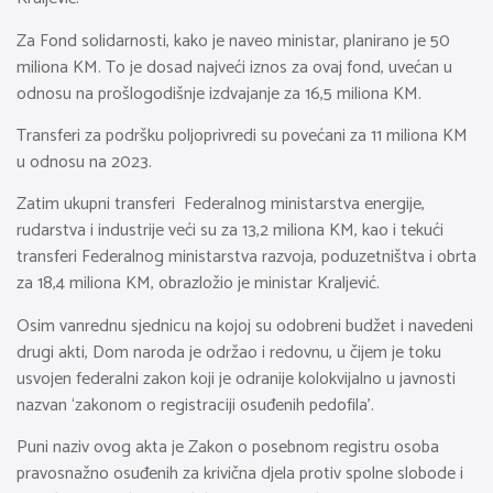
Za Fond solidarnosti, kako je naveo ministar, planirano je 50
miliona KM. To je dosad najveći iznos za ovaj fond, uvećan u
odnosu na prošlogodišnje izdvajanje za 16,5 miliona KM.
Transferi za podršku poljoprivredi su povećani za 11 miliona KM
u odnosu na 2023.
Zatim ukupni transferi Federalnog ministarstva energije,
rudarstva i industrije veći su za 13,2 miliona KM, kao i tekući
transferi Federalnog ministarstva razvoja, poduzetništva i obrta
za 18,4 miliona KM, obrazložio je ministar Kraljević.
Osim vanrednu sjednicu na kojoj su odobreni budžet i navedeni
drugi akti, Dom naroda je održao i redovnu, u čijem je toku
usvojen federalni zakon koji je odranije kolokvijalno u javnosti
nazvan ‘zakonom o registraciji osuđenih pedofila’.
Puni naziv ovog akta je Zakon o posebnom registru osoba
pravosnažno osuđenih za krivična djela protiv spolne slobode i