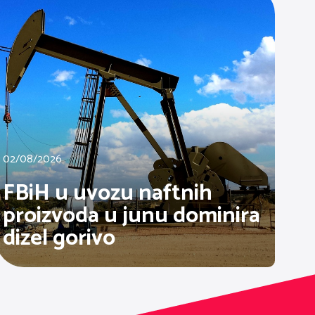
02/08/2026
FBiH u uvozu naftnih
proizvoda u junu dominira
dizel gorivo