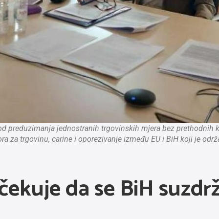
od preduzimanja jednostranih trgovinskih mjera bez prethodnih k
a za trgovinu, carine i oporezivanje između EU i BiH koji je odr
čekuje da se BiH suzdrž