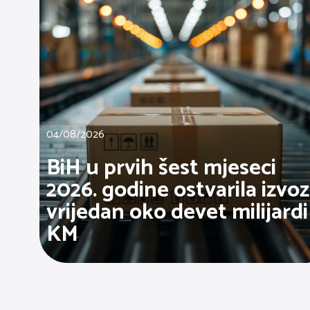
04/08/2026
BiH u prvih šest mjeseci
2026. godine ostvarila izvoz
vrijedan oko devet milijardi
KM