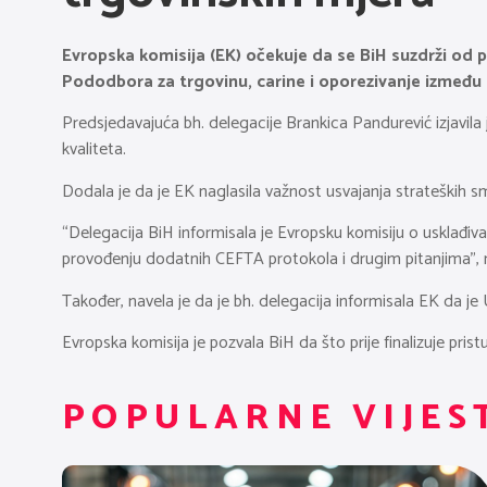
Evropska komisija (EK) očekuje da se BiH suzdrži od 
Pododbora za trgovinu, carine i oporezivanje između E
Predsjedavajuća bh. delegacije Brankica Pandurević izjavila 
kvaliteta.
Dodala je da je EK naglasila važnost usvajanja strateških s
“Delegacija BiH informisala je Evropsku komisiju o usklađivan
provođenju dodatnih CEFTA protokola i drugim pitanjima”, n
Također, navela je da je bh. delegacija informisala EK da 
Evropska komisija je pozvala BiH da što prije finalizuje pris
POPULARNE VIJES