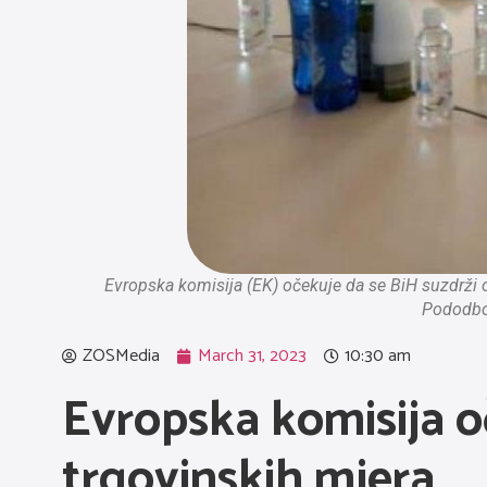
Evropska komisija (EK) očekuje da se BiH suzdrži 
Pododbor
ZOSMedia
March 31, 2023
10:30 am
Evropska komisija o
trgovinskih mjera