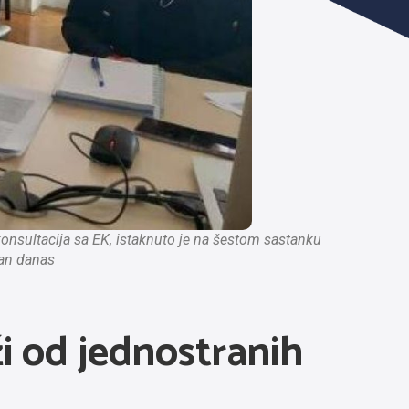
onsultacija sa EK, istaknuto je na šestom sastanku
žan danas
i od jednostranih