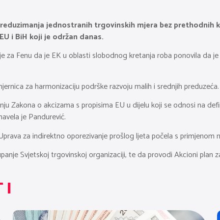
preduzimanja jednostranih trgovinskih mjera bez prethodnih k
U i BiH koji je održan danas.
je za Fenu da je EK u oblasti slobodnog kretanja roba ponovila da je 
mjernica za harmonizaciju podrške razvoju malih i srednjih preduzeća.
ju Zakona o akcizama s propisima EU u dijelu koji se odnosi na definic
avela je Pandurević.
je Uprava za indirektno oporezivanje prošlog ljeta počela s primjen
tupanje Svjetskoj trgovinskoj organizaciji, te da provodi Akcioni plan 
TI