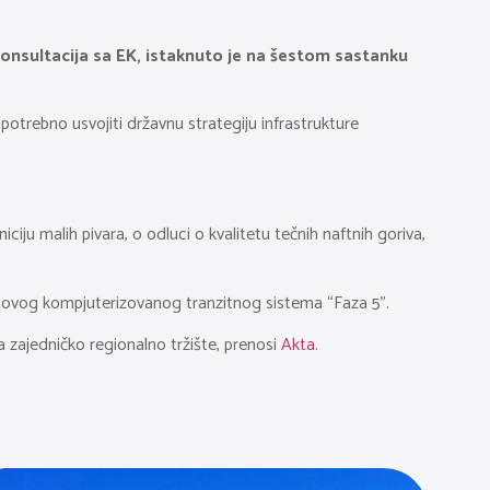
onsultacija sa EK, istaknuto je na šestom sastanku
potrebno usvojiti državnu strategiju infrastrukture
iju malih pivara, o odluci o kvalitetu tečnih naftnih goriva,
om novog kompjuterizovanog tranzitnog sistema “Faza 5”.
za zajedničko regionalno tržište, prenosi
Akta.