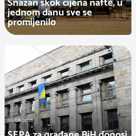
Snažan skok cijena nafte, u
jednom danu sve se
promijenilo
06/08/2026
SEPA za građane BiH donosi