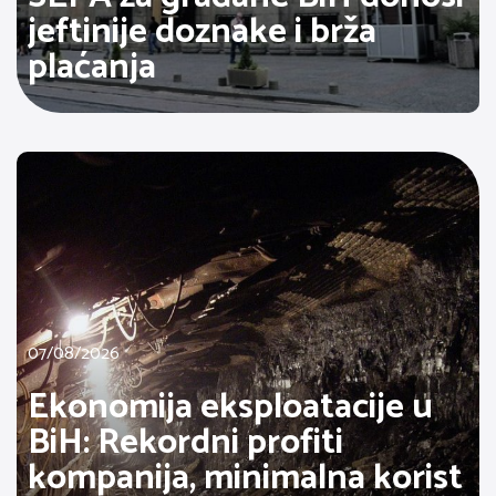
jeftinije doznake i brža
plaćanja
07/08/2026
Ekonomija eksploatacije u
BiH: Rekordni profiti
kompanija, minimalna korist