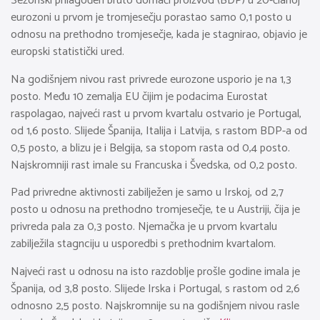
Sezonski prilagođen bruto domaći proizvod (BDP) u 20-članoj
eurozoni u prvom je tromjesečju porastao samo 0,1 posto u
odnosu na prethodno tromjesečje, kada je stagnirao, objavio je
europski statistički ured.
Na godišnjem nivou rast privrede eurozone usporio je na 1,3
posto. Među 10 zemalja EU čijim je podacima Eurostat
raspolagao, najveći rast u prvom kvartalu ostvario je Portugal,
od 1,6 posto. Slijede Španija, Italija i Latvija, s rastom BDP-a od
0,5 posto, a blizu je i Belgija, sa stopom rasta od 0,4 posto.
Najskromniji rast imale su Francuska i Švedska, od 0,2 posto.
Pad privredne aktivnosti zabilježen je samo u Irskoj, od 2,7
posto u odnosu na prethodno tromjesečje, te u Austriji, čija je
privreda pala za 0,3 posto. Njemačka je u prvom kvartalu
zabilježila stagnciju u usporedbi s prethodnim kvartalom.
Najveći rast u odnosu na isto razdoblje prošle godine imala je
Španija, od 3,8 posto. Slijede Irska i Portugal, s rastom od 2,6
odnosno 2,5 posto. Najskromnije su na godišnjem nivou rasle