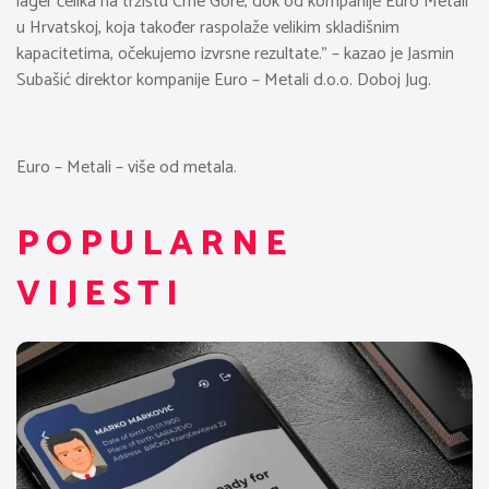
lager čelika na tržištu Crne Gore, dok od kompanije Euro Metali
u Hrvatskoj, koja također raspolaže velikim skladišnim
kapacitetima, očekujemo izvrsne rezultate.” – kazao je Jasmin
Subašić direktor kompanije Euro – Metali d.o.o. Doboj Jug.
Euro – Metali – više od metala.
POPULARNE
VIJESTI