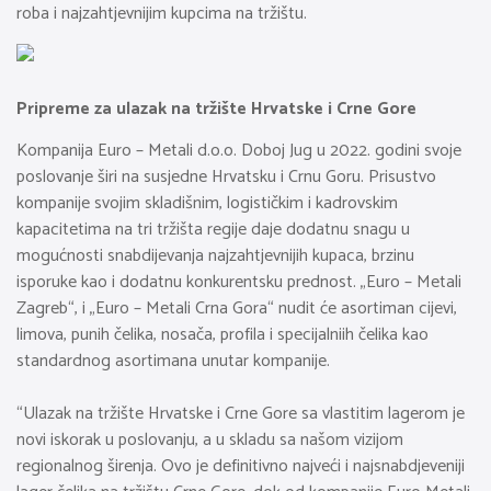
roba i najzahtjevnijim kupcima na tržištu.
Pripreme za ulazak na tržište Hrvatske i Crne Gore
Kompanija Euro – Metali d.o.o. Doboj Jug u 2022. godini svoje
poslovanje širi na susjedne Hrvatsku i Crnu Goru. Prisustvo
kompanije svojim skladišnim, logističkim i kadrovskim
kapacitetima na tri tržišta regije daje dodatnu snagu u
mogućnosti snabdijevanja najzahtjevnijih kupaca, brzinu
isporuke kao i dodatnu konkurentsku prednost. „Euro – Metali
Zagreb“, i „Euro – Metali Crna Gora“ nudit će asortiman cijevi,
limova, punih čelika, nosača, profila i specijalniih čelika kao
standardnog asortimana unutar kompanije.
“Ulazak na tržište Hrvatske i Crne Gore sa vlastitim lagerom je
novi iskorak u poslovanju, a u skladu sa našom vizijom
regionalnog širenja. Ovo je definitivno najveći i najsnabdjeveniji