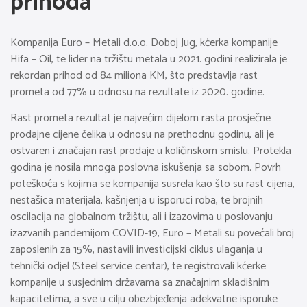
prihoda
Kompanija Euro – Metali d.o.o. Doboj Jug, kćerka kompanije
Hifa – Oil, te lider na tržištu metala u 2021. godini realizirala je
rekordan prihod od 84 miliona KM, što predstavlja rast
prometa od 77% u odnosu na rezultate iz 2020. godine.
Rast prometa rezultat je najvećim dijelom rasta prosječne
prodajne cijene čelika u odnosu na prethodnu godinu, ali je
ostvaren i značajan rast prodaje u količinskom smislu. Protekla
godina je nosila mnoga poslovna iskušenja sa sobom. Povrh
poteškoća s kojima se kompanija susrela kao što su rast cijena,
nestašica materijala, kašnjenja u isporuci roba, te brojnih
oscilacija na globalnom tržištu, ali i izazovima u poslovanju
izazvanih pandemijom COVID-19, Euro – Metali su povećali broj
zaposlenih za 15%, nastavili investicijski ciklus ulaganja u
tehnički odjel (Steel service centar), te registrovali kćerke
kompanije u susjednim državama sa značajnim skladišnim
kapacitetima, a sve u cilju obezbjeđenja adekvatne isporuke