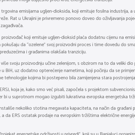
govina emisijama ugljen-dioksida, koji emituje fosilna industrija, a
eže. Rat u Ukrajini je privremeno ponovo doveo do oživljavanja pojed
 zagađivača.
roizvođač koji emituje ugljen-dioksid plaća dodatnu cijenu na emisije
 pokušaju da “ozelene” svoj proizvodni proces i time dovedu do smanj
 preduzećima i građanima olakšala tranziciju.
še svoju proizvodnju učine zelenijom, s obzirom na to da veliki dio 
e u BiH, uz dodatno opterećenje nametima, koji počinju da se primjen
ne tehnologije kojima bi postepeno bila zamijenjena stara postrojenja
 (ERS), koja je, kako smo već pisali, započela s projektom subvencion
er bi u suprotnom mogao izgubiti lukrativna evropska energetska trži
stališe nekoliko stotina megavata kapaciteta, na način da građani pa
, a da ERS ostatak prodaje na evropskim tržištima električne energij
ojekat energetske održivosti u privredi”, koji su u Banjaluci organiz