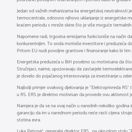
Jedan od važnih mehanizama ka energetskoj neutralnosti je tr
termocentrale, odnosno njihovo uklanjanje iz energetske mr
kraćem periodu s mreže skine što je više moguće termalnih
Napomene radi, trgovina emisijama funkcioniše na način da p
konkurentnijim. To onda motiviše investitore i preduzeća da
Pritom EU nudi povoljne grantove i finansiranje kako bi tim
Energetska preduzeća u BiH posebno su motivisana da što vi
Stručnjaci, naime, upozoravaju da zastarjele termoelektran
je dovelo do pojačanog interesovanja za investiranje u zele
Najbolji primjer ovakvog djelovanja je “Elektroprivreda RS”
u RS. ERS je direktno motivisan da provede ovu aktivnost j
Namjera je da se na ovaj način u narednih nekoliko godina in
garanciju da im u narednom periodu neće rasti cijena struje
stotina evra.
Luka Petrović, generalni direktor ERS, na okruglom stolu “Pr