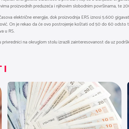
ovima proizvodnih preduzeća i njihovim slobodnim površinama, te 2
sova električne energije, dok proizvodnja ERS iznosi 5.600 gigavat-č
trović. On je rekao da će ovo postrojenje koštati od 50 do 60 odsto t
va u RS.
privrednici na okruglom stolu izrazili zainteresovanost da uz podršku
TI