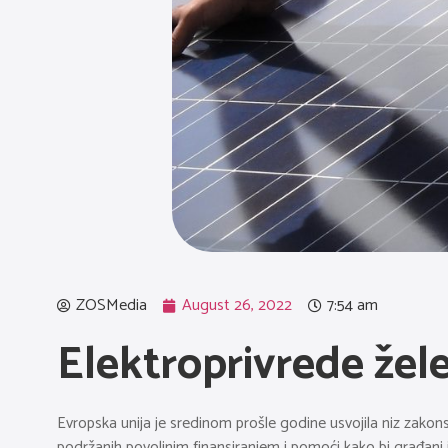
ZOSMedia
August 26, 2022
7:54 am
Elektroprivrede žel
Evropska unija je sredinom prošle godine usvojila niz zakon
podržanih povoljnim finansiranjem i pomoći kako bi građani i