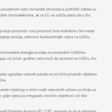
 u posebnom viziru evropskih donosilaca političkih odluka su
inih termoelektrana, ali se EU ne odriče plana da u što
 koje proizvodi i svoj proizvod time indirektno čini manje
enja emisija, odnosno konkurentnijih cijena na tržištu.
proizvedene energije prodaju na evropskim tržištima.
juju od 2026. godine, neće moći da opstanu na tržištu, što
.
isanja ugradnje solarnih panela na 50.000 privatnih objekata
šta.
nele otplaćuju u visini svojih mjesečnih računa za struju uz
e, gdje cijena po megavatu dostiže vrijednost od više
ovali Privredna komora RS i ERS, pojasnio je da je planirano