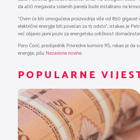
da 400 megavata solarnih panela bude instalirano na krov
“Ovim će biti omogućena proizvodnja više od 850 gigavat-ča
električne energije biti povećan za 15 odsto”, istakao je Pe
već objavio javni poziv za energetsku održivost domaćinsta
Pero Ćorić, predsjednik Privredne komore RS, rekao je da su 
energije, pišu
Nezavisne novine.
POPULARNE VIJES