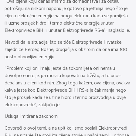
“Ova cijena koju danas imamo za domaćinstva i za ostalu
potrošnju na niskom naponu je gotovo pa jeftinija nego što je
cijena električne energije na pragu elektrana kada se pomiješa
ili uzme prosjek hidro i termo električne energije unutar
Elektroprivrede BiH ili unutar Elektroprivrede RS-a”, naglasio je.
Navodi da je situacija, što se tiče Elektroprivrede Hrvatske
zajednice Herceg Bosne, drugačija s obzirom da ona ima 100
posto obnovljivu energiju.
“Problem koji oni imaju jeste da tokom ljeta oni nemaju
dovoljno energije, pa moraju kupovati na tržištu, a to unosi
debalans u cijeni kod njih. Zbog toga kažem, ova cijena, ovakva
kakva jeste kod Elektroprivrede BiH i RS-a je čak manja nego
što je prosjek kada se uzme hidro i termo proizvodnja u dvije
elektroprivrede”, zaključio je.
Usluga limitirana zakonom
Govoreći o ovoj temi, a na upit koji smo poslali Elektroprivredi
BiH, na pitanje šta stoji iza cijena struje u našoj zemlji i odnosa