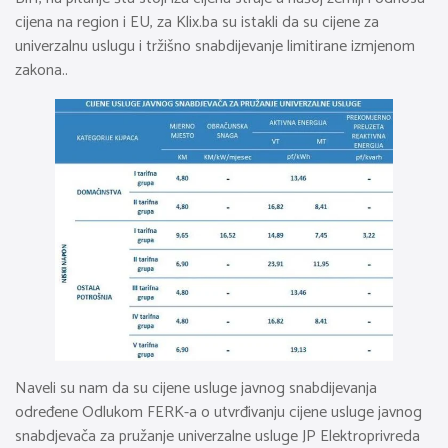
cijena na region i EU, za Klix.ba su istakli da su cijene za
univerzalnu uslugu i tržišno snabdijevanje limitirane izmjenom
zakona..
Naveli su nam da su cijene usluge javnog snabdijevanja
određene Odlukom FERK-a o utvrđivanju cijene usluge javnog
snabdjevača za pružanje univerzalne usluge JP Elektroprivreda