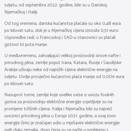
svijetu, od septembra 2022. godine, bile su u Danskoj,
Njemačkoj i Italiji.
Od tog vremena, danska kućanstva plaćala su oko 0,48 eura
po kilovat-satu, dok je u Njemačkoj cijena iznosila 0,51 euro.
Usporedbe radi, u Francuskoj i SAD-u stanovnici su plaćali
gotovo tri puta manje.
U međuvremenu, zahvaljujući velikoj proizvodnji sirove nafte i
prirodnog plina, zemlje poput Irana, Katara, Rusije i Saudijske
Arabije uživaju neke od najnižih cijena električne energije na
svijetu. Ovdje prosječno kućanstvo plaća manje od 0,009 eura
po kilovat-satu.
Nasuprot tome, zemlje koje uvelike ovise o uvozu fosilnih
goriva za proizvodnju električne energije osjetljivije su na
promjene tržišnih cijena. Italija i Njemačka bile su najveći
uvoznici prirodnog plina u Evropi 2021. godine, a ovaj izvor
energije činio je značajan udio u mješavini električne energije
ovih dviju zemalja, zbog čega su se našle u problemu s