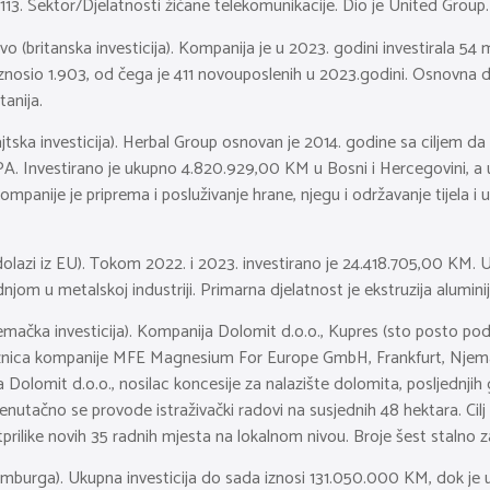
 113. Sektor/Djelatnosti žičane telekomunikacije. Dio je United Group.
 (britanska investicija). Kompanija je u 2023. godini investirala 54
osio 1.903, od čega je 411 novouposlenih u 2023.godini. Osnovna dj
anija.
ajtska investicija). Herbal Group osnovan je 2014. godine sa ciljem d
nvestirano je ukupno 4.820.929,00 KM u Bosni i Hercegovini, a u
mpanije je priprema i posluživanje hrane, njegu i održavanje tijela i
 dolazi iz EU). Tokom 2022. i 2023. investirano je 24.418.705,00 KM. U
m u metalskoj industriji. Primarna djelatnost je ekstruzija aluminija, 
emačka investicija). Kompanija Dolomit d.o.o., Kupres (sto posto pod
užnica kompanije MFE Magnesium For Europe GmbH, Frankfurt, Njemač
 Dolomit d.o.o., nosilac koncesije za nalazište dolomita, posljednjih
nutačno se provode istraživački radovi na susjednih 48 hektara. Cilj
prilike novih 35 radnih mjesta na lokalnom nivou. Broje šest stalno z
uksemburga). Ukupna investicija do sada iznosi 131.050.000 KM, dok j