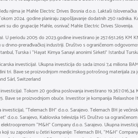
eđu njima je Mahle Electric Drives Bosnia d.o.o. Laktaši (slovenačka 
Tokom 2024. godine planiraju zapošljavanje dodatnih 250 radnika. K
vni su dio grupacije Mahle, osnivač Mahle Electric Drives Slovenija.
cija). U periodu 2005 do 2023.godine investirano je 257.651.265 KM K
 u drvno-prerađivačkoj industriji. Društvo s ograničenom odgovornošć
tanbul, Turska i “Hayat Kimya Sanayi anonimi Sirketi” Istanbul Tursk
carska investicija). Ukupna investicija do sada iznosi 7,4 miliona BA
dini tri. Bave se proizvodnjom medicinskog potrošnog materijala za je
and Sárl, Switzerland
a investicija). Tokom 20 godina poslovanja investirano 19.367.016,3
95. Bave se proizvodnjom obuće. Investitor je kompanija Relaxshoe Ita
investicija), “Telemach BH” d.o.o. Sarajevo. Telemach BH je većinski 
net” d.o.o. Sarajevo, Kablovska televizija HS Društvo sa ograničeno
inu elektroopremom “M&H” Company d.o.o. Sarajevo. Ukupna investicij
h koji su zaposleni u četiri kompanije: Telemach BH, “M&H” Company 