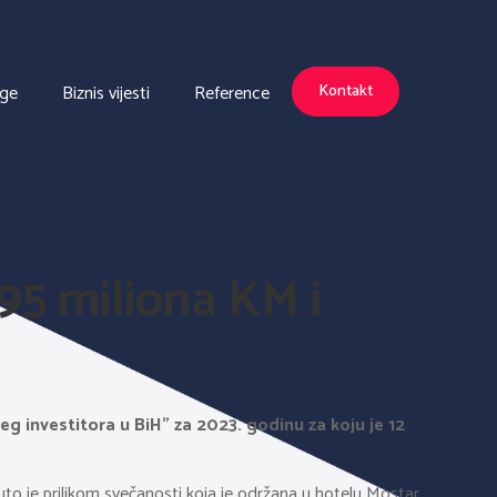
uge
Biznis vijesti
Reference
Kontakt
95 miliona KM i
eg investitora u BiH” za 2023. godinu za koju je 12
to je prilikom svečanosti koja je održana u hotelu Mostar.