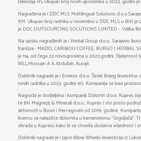
televizija HS.Ukupan broj novih uposlenika u 2023. godini je
Nagrađena je i DDC MLS Multilingual Solutions d.o.o.Sarajevo
KM. Ukupan broj radnika u novembru u DDC MLS u BIH je izn
je DDC OUTSOURCING SOLUTIONS LIMITED – Velika Brit
Na spisku nagrađenih je i Herbal Group d.o.o. Sarajevo (kuv
franšize : MADO, CARIBOU COFFEE, BURGO I HERBAL SPA. I
je 114, od čega 23 novouposlena u 2023.godini. Djelatnost ko
WLL/Hussain A A Abdullah, Kuvajt.
Dobitnik nagrade je i Emerus d.o.o. Široki Brijeg (investitor
novih radnika u 2023. godini 90. Kompanija se bavi proizvodnjo
Nagrada je dodjeljena i kompaniji Dolomit d.o.o. Kupres (nj
te BH Magnezij & Minerali d.o.o., Kupres ( sto posto podr
aktivnosti u Bosni i Hercegovini od 2019. godine. Kompanija
licencu za nalazište dolomita u kamenolomu “Grguljača”. Tre
obrada u Kupresu kako bi se stvorila dodatna vrijednost i ot
Dobitnik nagrade je i Jajce Allow Wheels (investicija iz L