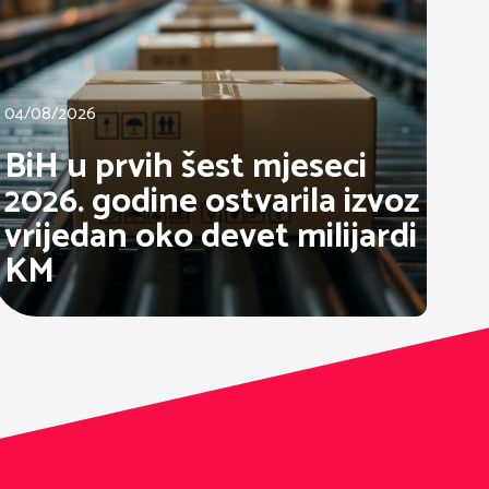
04/08/2026
BiH u prvih šest mjeseci
2026. godine ostvarila izvoz
vrijedan oko devet milijardi
KM