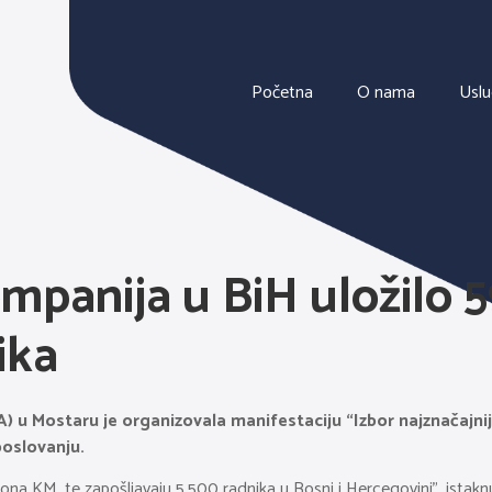
Početna
O nama
Usl
mpanija u BiH uložilo 5
ika
A) u Mostaru je organizovala manifestaciju “Izbor najznačajnij
poslovanju.
na KM, te zapošljavaju 5.500 radnika u Bosni i Hercegovini”, istaknu