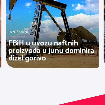
02/08/2026
FBiH u uvozu naftnih
proizvoda u junu dominira
dizel gorivo