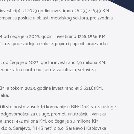
investicija). U 2023.godini investirano 26.293,416,49 KM.
ompanija posluje u oblasti metalskog sektora, proizvodnja
M od čega je u 2023. godini investirano 12.861.538 KM.
u za proizvodnju celuloze, papira i papirnih proizvoda i
a
M, od čega je u 2023. godini investirano 1,6 miliona KM.
dnokratnu upotrebu (setovi za infuziju, setovi za
4 KM, a tokom 2023. godine investirano 456 621,81KM.
lija.
ili sto posto vlasnik tri kompanije u BiH: Društvo za usluge,
m odgovornošću za usluge, promet, unutrašnju i vanjsku
a iznosi 472 miliona KM, od čega je 30 miliona KM
d.o.o. Sarajevo, “HKB net” d.o.o. Sarajevo i Kablovska