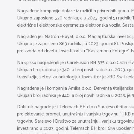
Nagrađene kompanije dolaze iz različitih privrednih grana. M
Ukupno zaposleno 520 radnika, a u 2023. godini 51 radnik. 
električne i elektronske opreme za elektronska vozila. Sasta
Nagrađen je i Natron -Hayat, d.o.o. Maglaj (turska investi
Ukupno je zaposleno 863 radnika, u 2023. godini 81. Posluju
proizvoda od drveta. Investitori su “Kastamonu Entegre” Is
Na spisku nagrađenih je i CareFusion BH 335 d.o.o.Cazin (švi
Ukupan broj radnika je 340, a broj novih radnika u 2023. go
transfuziju, setovi za onkologiju). Investitor je 2BD Switzerl
Nagrađena je i kompanija Amika d.o.o. Derventa (italijansk
Ukupan broj radnika je 440, a broj novih radnika u 2023. je 
Dobitnik nagrade je i Telemach BH d.o.o.Sarajevo (britanska 
projektovanje, promet, unutrašnju i vanjsku trgovinu “HKB 
trgovinu Sarajevo i Društvo za unutrašnju i vanjsku trgov
investirano u 2023. godini. Telemach BH broji 655 uposleni