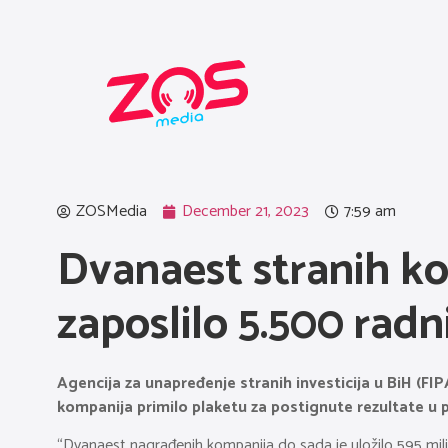
ZOSMedia
December 21, 2023
7:59 am
Dvanaest stranih ko
zaposlilo 5.500 radn
Agencija za unapređenje stranih investicija u BiH (FIP
kompanija primilo plaketu za postignute rezultate u 
“Dvanaest nagrađenih kompanija do sada je uložilo 595 milio