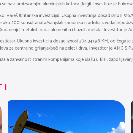
se bavi proizvodnjim aluminijskih kotača (felgi). Investitor je Eubro
.o. Vareš (britanska investicija). Ukupna investicija dosad iznosi 316
te oko 200 konsultanata/vanjskih saradnika i radnika izvođača/podizv
a (rudarenje) metalnih ruda, plemenitih i baznih metala. Investitor je Ad
esticija). Ukupna investicija dosad iznosi 204.341,98 KM, od čega je
a za centralno grijanje/peći na pelet i drva. Investitor je AMG S.P.
skazala zahvalnost stranim kompanijama koje ulažu u BiH, zapošljava
TI