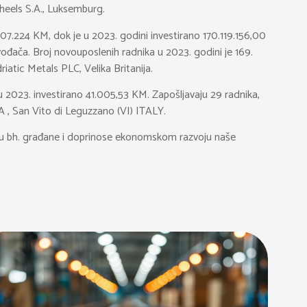
wheels S.A., Luksemburg.
.707.224 KM, dok je u 2023. godini investirano 170.119.156,00
ođača. Broj novouposlenih radnika u 2023. godini je 169.
riatic Metals PLC, Velika Britanija.
 u 2023. investirano 41.005,53 KM. Zapošljavaju 29 radnika,
A , San Vito di Leguzzano (VI) ITALY.
nju bh. građane i doprinose ekonomskom razvoju naše