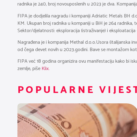
radnika je 240, broj novouposlenih u 2023 je dva. Kompanija 
FIPA je dodjelila nagradu i kompaniji Adriatic Metals BH d.o
KM. Ukupan broj radnika u kompaniji u BiH je 264 radnika, 
Sektor/djelatnosti: eksploracija (istraživanje) i eksploatacij
Nagrađena je i kompanija Methal d.o.o.Usora (italijanska inv
od čega devet novih u 2023.godini. Bave se montažom kotlov
FIPA već 18 godina organizira ovu manifestaciju kako bi i
zemlje, piše
Klix.
POPULARNE VIJES