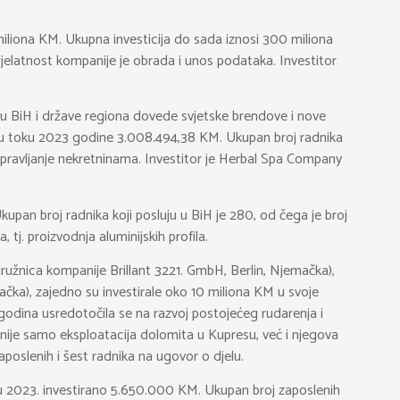
 miliona KM. Ukupna investicija do sada iznosi 300 miliona
elatnost kompanije je obrada i unos podataka. Investitor
a u BiH i države regiona dovede svjetske brendove i nove
 toku 2023 godine 3.008.494,38 KM. Ukupan broj radnika
 upravljanje nekretninama. Investitor je Herbal Spa Company
kupan broj radnika koji posluju u BiH je 280, od čega je broj
tj. proizvodnja aluminijskih profila.
ružnica kompanije Brillant 3221. GmbH, Berlin, Njemačka),
ka), zajedno su investirale oko 10 miliona KM u svoje
 godina usredotočila se na razvoj postojećeg rudarenja i
 nije samo eksploatacija dolomita u Kupresu, već i njegova
aposlenih i šest radnika na ugovor o djelu.
e u 2023. investirano 5.650.000 KM. Ukupan broj zaposlenih