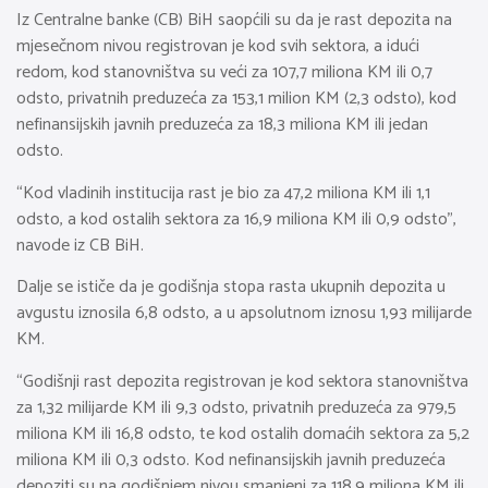
Iz Centralne banke (CB) BiH saopćili su da je rast depozita na
mjesečnom nivou registrovan je kod svih sektora, a idući
redom, kod stanovništva su veći za 107,7 miliona KM ili 0,7
odsto, privatnih preduzeća za 153,1 milion KM (2,3 odsto), kod
nefinansijskih javnih preduzeća za 18,3 miliona KM ili jedan
odsto.
“Kod vladinih institucija rast je bio za 47,2 miliona KM ili 1,1
odsto, a kod ostalih sektora za 16,9 miliona KM ili 0,9 odsto”,
navode iz CB BiH.
Dalje se ističe da je godišnja stopa rasta ukupnih depozita u
avgustu iznosila 6,8 odsto, a u apsolutnom iznosu 1,93 milijarde
KM.
“Godišnji rast depozita registrovan je kod sektora stanovništva
za 1,32 milijarde KM ili 9,3 odsto, privatnih preduzeća za 979,5
miliona KM ili 16,8 odsto, te kod ostalih domaćih sektora za 5,2
miliona KM ili 0,3 odsto. Kod nefinansijskih javnih preduzeća
depoziti su na godišnjem nivou smanjeni za 118,9 miliona KM ili