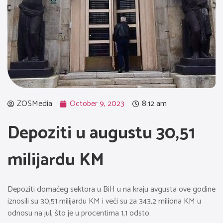
ZOSMedia
October 9, 2023
8:12 am
Depoziti u augustu 30,51
milijardu KM
Depoziti domaćeg sektora u BiH u na kraju avgusta ove godine
iznosili su 30,51 milijardu KM i veći su za 343,2 miliona KM u
odnosu na jul, što je u procentima 1,1 odsto.