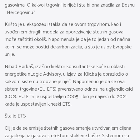
gasovima. O kakvoj trgovini je riječ i šta bi ona značila za Bosnu
i Hercegovinu?
Krišto je u ekspozeu istakla da se ovom trgovinom, kao i
uvođenjem drugih modela za oporezivanje štetnih gasova
može zaštititi okoliš. Napomenula je da je to jedan od načina
kojim se može postići dekarbonizacija, a što je uslov Evropske
unije.
Nihad Harbaš, izvršni direktor konsultantske kuće u oblasti
energetike nLogic Advisory, u izjavi za Klix.ba je obrazložio o
kakvom sistemu trgovine je riječ. Napomenuo je da se ovaj
sistem trgovine (EU ETS) prvenstveno odnosi na ugljendioksid
(CO2). EU ETS je uspostavljen 2005. i bio je najveći do 2021.
kada je uspostavljen kineski ETS.
Šta je ETS
Cilj je da se emisije štetnih gasova smanje utvrđivanjem cijena
zagađenja iz gasova s efektom staklene bašte. Sistemom su