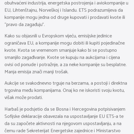
obuhvaćeni industrija, energetska postrojenja i aviokompanije u
EU, Lihtenštajnu, Norveškoj i Islandu. ETS podrazumijeva da
kompanije mogu jedna od druge kupovati i prodavati kvote ili
“pravo da zagađuju”.
Kako su objasnili u Evropskom vijeću, emisijske jedinice
ograničava EU, a kompanije mogu dobiti ili kupiti pojedinačne
kvote. Kvota se vremenom smanjuje kako bi se postupno
smanjilo zagađivanje. Kvote se kupuju na aukcijama i cijena
ovisi od ponude i potražnje, a za neke kompanije su besplatne.
Manja emisija znači manji trošak.
Aukcije se svakodnevno trguje na berzama, a postoji i direktna
trgovina među kompanijama. Onaj ko ne iskoristi svoju kvotu,
višak može prodati.
Harbaš je podsjetio da se Bosna i Hercegovina potpisivanjem
Sofijske deklaracije obavezala na uspostavljanje EU ETS-a te
da su započete aktivnosti na njegovom uspostavljanju, a na
čemu rade Sekreterijat Energetske zajednice i Ministarstvo