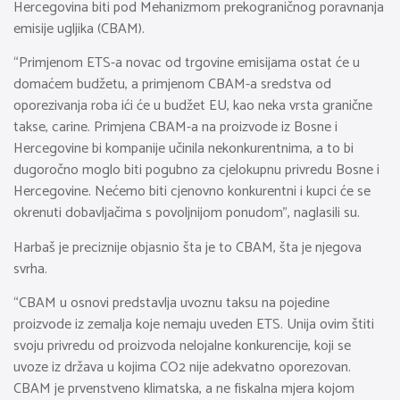
Hercegovina biti pod Mehanizmom prekograničnog poravnanja
emisije ugljika (CBAM).
“Primjenom ETS-a novac od trgovine emisijama ostat će u
domaćem budžetu, a primjenom CBAM-a sredstva od
oporezivanja roba ići će u budžet EU, kao neka vrsta granične
takse, carine. Primjena CBAM-a na proizvode iz Bosne i
Hercegovine bi kompanije učinila nekonkurentnima, a to bi
dugoročno moglo biti pogubno za cjelokupnu privredu Bosne i
Hercegovine. Nećemo biti cjenovno konkurentni i kupci će se
okrenuti dobavljačima s povoljnijom ponudom”, naglasili su.
Harbaš je preciznije objasnio šta je to CBAM, šta je njegova
svrha.
“CBAM u osnovi predstavlja uvoznu taksu na pojedine
proizvode iz zemalja koje nemaju uveden ETS. Unija ovim štiti
svoju privredu od proizvoda nelojalne konkurencije, koji se
uvoze iz država u kojima CO2 nije adekvatno oporezovan.
CBAM je prvenstveno klimatska, a ne fiskalna mjera kojom