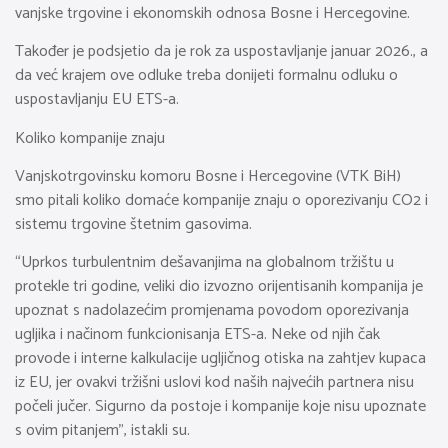
vanjske trgovine i ekonomskih odnosa Bosne i Hercegovine.
Također je podsjetio da je rok za uspostavljanje januar 2026., a
da već krajem ove odluke treba donijeti formalnu odluku o
uspostavljanju EU ETS-a.
Koliko kompanije znaju
Vanjskotrgovinsku komoru Bosne i Hercegovine (VTK BiH)
smo pitali koliko domaće kompanije znaju o oporezivanju CO2 i
sistemu trgovine štetnim gasovima.
“Uprkos turbulentnim dešavanjima na globalnom tržištu u
protekle tri godine, veliki dio izvozno orijentisanih kompanija je
upoznat s nadolazećim promjenama povodom oporezivanja
ugljika i načinom funkcionisanja ETS-a. Neke od njih čak
provode i interne kalkulacije ugljičnog otiska na zahtjev kupaca
iz EU, jer ovakvi tržišni uslovi kod naših najvećih partnera nisu
počeli jučer. Sigurno da postoje i kompanije koje nisu upoznate
s ovim pitanjem”, istakli su.