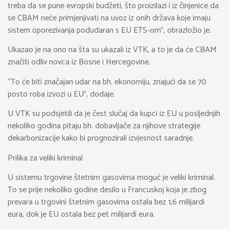
treba da se pune evropski budžeti, što proizilazi i iz činjenice da
se CBAM neće primjenjivati na uvoz iz onih država koje imaju
sistem oporezivanja podudaran s EU ETS-om”, obrazložio je.
Ukazao je na ono na šta su ukazali iz VTK, a to je da će CBAM
značiti odliv novca iz Bosne i Hercegovine.
“To će biti značajan udar na bh. ekonomiju, znajući da se 70
posto roba izvozi u EU”, dodaje.
U VTK su podsjetili da je čest slučaj da kupci iz EU u posljednjih
nekoliko godina pitaju bh. dobavljače za njihove strategije
dekarbonizacije kako bi prognozirali izvjesnost saradnje.
Prilika za veliki kriminal
U sistemu trgovine štetnim gasovima moguć je veliki kriminal.
To se prije nekoliko godine desilo u Francuskoj koja je zbog
prevara u trgovini štetnim gasovima ostala bez 1,6 milijardi
eura, dok je EU ostala bez pet milijardi eura.