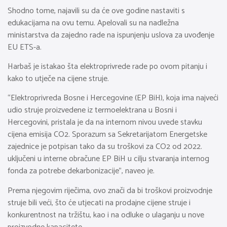
Shodno tome, najavili su da će ove godine nastaviti s
edukacijama na ovu temu. Apelovali su na nadležna
ministarstva da zajedno rade na ispunjenju uslova za uvođenje
EU ETS-a.
Harbaš je istakao šta elektroprivrede rade po ovom pitanju i
kako to utječe na cijene struje.
“Elektroprivreda Bosne i Hercegovine (EP BiH), koja ima najveći
udio struje proizvedene iz termoelektrana u Bosni i
Hercegovini, pristala je da na internom nivou uvede stavku
cijena emisija CO2. Sporazum sa Sekretarijatom Energetske
zajednice je potpisan tako da su troškovi za CO2 od 2022.
uključeni u interne obračune EP BiH u cilju stvaranja internog
fonda za potrebe dekarbonizacije”, naveo je.
Prema njegovim riječima, ovo znači da bi troškovi proizvodnje
struje bili veći, što će utjecati na prodajne cijene struje i
konkurentnost na tržištu, kao i na odluke o ulaganju u nove