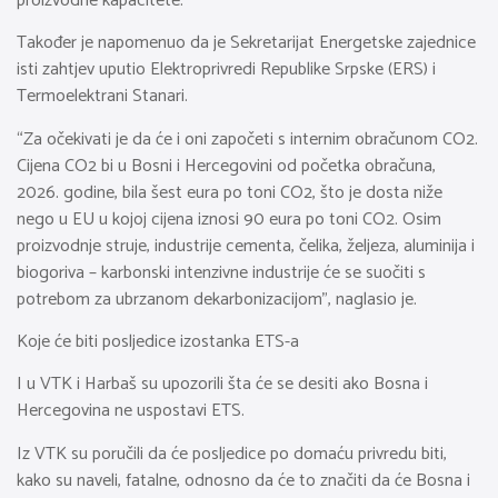
proizvodne kapacitete.
Također je napomenuo da je Sekretarijat Energetske zajednice
isti zahtjev uputio Elektroprivredi Republike Srpske (ERS) i
Termoelektrani Stanari.
“Za očekivati je da će i oni započeti s internim obračunom CO2.
Cijena CO2 bi u Bosni i Hercegovini od početka obračuna,
2026. godine, bila šest eura po toni CO2, što je dosta niže
nego u EU u kojoj cijena iznosi 90 eura po toni CO2. Osim
proizvodnje struje, industrije cementa, čelika, željeza, aluminija i
biogoriva – karbonski intenzivne industrije će se suočiti s
potrebom za ubrzanom dekarbonizacijom”, naglasio je.
Koje će biti posljedice izostanka ETS-a
I u VTK i Harbaš su upozorili šta će se desiti ako Bosna i
Hercegovina ne uspostavi ETS.
Iz VTK su poručili da će posljedice po domaću privredu biti,
kako su naveli, fatalne, odnosno da će to značiti da će Bosna i