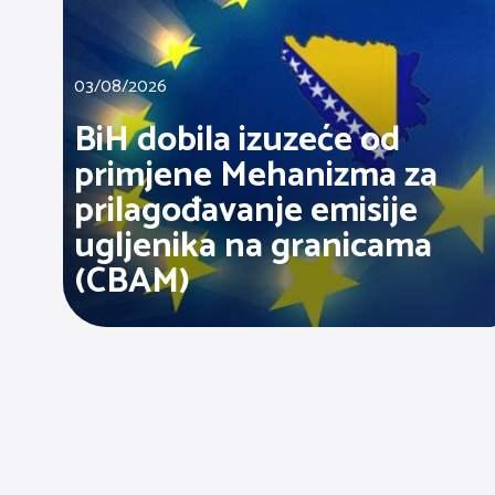
03/08/2026
BiH dobila izuzeće od
primjene Mehanizma za
prilagođavanje emisije
ugljenika na granicama
(CBAM)