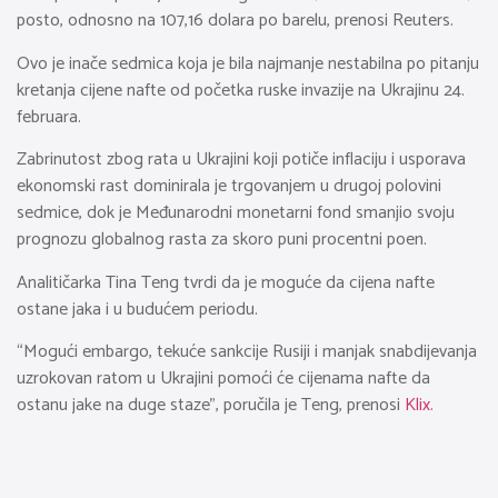
posto, odnosno na 107,16 dolara po barelu, prenosi Reuters.
Ovo je inače sedmica koja je bila najmanje nestabilna po pitanju
kretanja cijene nafte od početka ruske invazije na Ukrajinu 24.
februara.
Zabrinutost zbog rata u Ukrajini koji potiče inflaciju i usporava
ekonomski rast dominirala je trgovanjem u drugoj polovini
sedmice, dok je Međunarodni monetarni fond smanjio svoju
prognozu globalnog rasta za skoro puni procentni poen.
Analitičarka Tina Teng tvrdi da je moguće da cijena nafte
ostane jaka i u budućem periodu.
“Mogući embargo, tekuće sankcije Rusiji i manjak snabdijevanja
uzrokovan ratom u Ukrajini pomoći će cijenama nafte da
ostanu jake na duge staze”, poručila je Teng, prenosi
Klix.