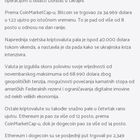
operacijom u oblasti Donbas u Ukrajini.
Prema CoinMarketCap-u, Bitcoin se trgovao za 34.969 dolara
u 1:22 ujutro po istočnom vremenu. To je pad od više od 8
posto u odnosu na dan ranije.
Najvrednija svjetska kriptovaluta pala je ispod 40.000 dolara
tokom vikenda, a nastavila je da pada kako se ukrajinska kriza
intenzivira.
Valuta je izgubila skoro polovinu svoje vrijednosti od
novembarskog maksimuma od 68.990 dolara zbog
geopolitičkih tenzija, mogućnosti povećanja kamatnih stopa od
američkih Federalnih rezervi i ograničavanja digitalne imovine
od nekih velikih ekonomija.
Ostale kriptovalute su također snažno pale u četvrtak rano
ujutru. Ethereum je pao za više od 12 posto, prema
CoinMarketCap-u, dok je dogecoin pao za više od 14 posto.
Ethereum i dogecoin su se posljednji put trgovali po 2,349