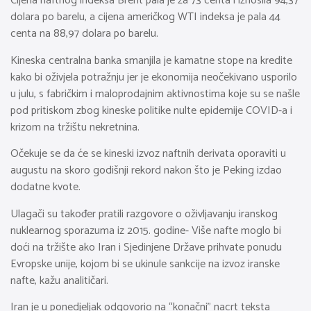
Cijena naftnog indeksa Brent pala je za 73 centa i iznosila 94,37
dolara po barelu, a cijena američkog WTI indeksa je pala 44
centa na 88,97 dolara po barelu.
Kineska centralna banka smanjila je kamatne stope na kredite
kako bi oživjela potražnju jer je ekonomija neočekivano usporilo
u julu, s fabričkim i maloprodajnim aktivnostima koje su se našle
pod pritiskom zbog kineske politike nulte epidemije COVID-a i
krizom na tržištu nekretnina.
Očekuje se da će se kineski izvoz naftnih derivata oporaviti u
augustu na skoro godišnji rekord nakon što je Peking izdao
dodatne kvote.
Ulagači su također pratili razgovore o oživljavanju iranskog
nuklearnog sporazuma iz 2015. godine- Više nafte moglo bi
doći na tržište ako Iran i Sjedinjene Države prihvate ponudu
Evropske unije, kojom bi se ukinule sankcije na izvoz iranske
nafte, kažu analitičari.
Iran je u ponedjeljak odgovorio na “konačni” nacrt teksta