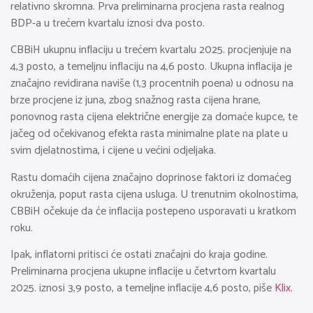
relativno skromna. Prva preliminarna procjena rasta realnog
BDP-a u trećem kvartalu iznosi dva posto.
CBBiH ukupnu inflaciju u trećem kvartalu 2025. procjenjuje na
4,3 posto, a temeljnu inflaciju na 4,6 posto. Ukupna inflacija je
značajno revidirana naviše (1,3 procentnih poena) u odnosu na
brze procjene iz juna, zbog snažnog rasta cijena hrane,
ponovnog rasta cijena električne energije za domaće kupce, te
jačeg od očekivanog efekta rasta minimalne plate na plate u
svim djelatnostima, i cijene u većini odjeljaka.
Rastu domaćih cijena značajno doprinose faktori iz domaćeg
okruženja, poput rasta cijena usluga. U trenutnim okolnostima,
CBBiH očekuje da će inflacija postepeno usporavati u kratkom
roku.
Ipak, inflatorni pritisci će ostati značajni do kraja godine.
Preliminarna procjena ukupne inflacije u četvrtom kvartalu
2025. iznosi 3,9 posto, a temeljne inflacije 4,6 posto, piše
Klix.