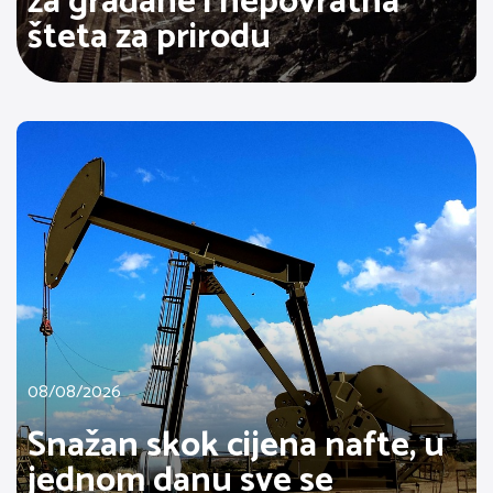
za građane i nepovratna
šteta za prirodu
08/08/2026
Snažan skok cijena nafte, u
jednom danu sve se