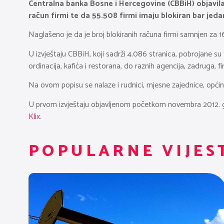
Centralna banka Bosne i Hercegovine (CBBiH) objavila 
račun firmi te da 55.508 firmi imaju blokiran bar jeda
Naglašeno je da je broj blokiranih računa firmi samnjen za 16
U izvještaju CBBiH, koji sadrži 4.086 stranica, pobrojane su
ordinacija, kafića i restorana, do raznih agencija, zadruga, fi
Na ovom popisu se nalaze i rudnici, mjesne zajednice, općine
U prvom izvještaju objavljenom početkom novembra 2012. godi
Klix
.
POPULARNE VIJES