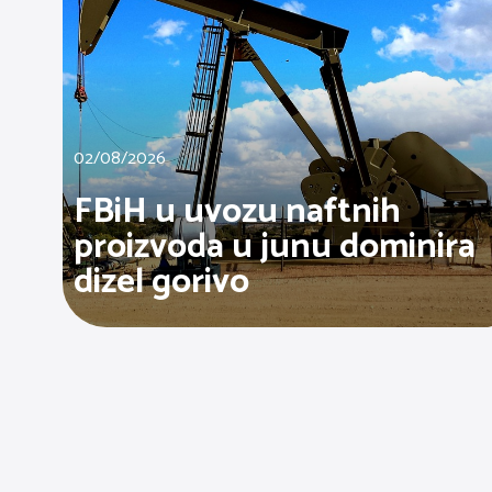
02/08/2026
FBiH u uvozu naftnih
proizvoda u junu dominira
dizel gorivo