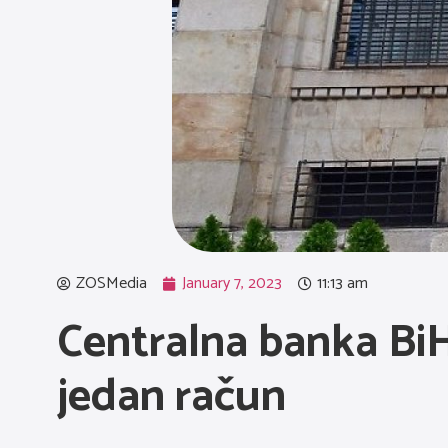
ZOSMedia
January 7, 2023
11:13 am
Centralna banka BiH:
jedan račun