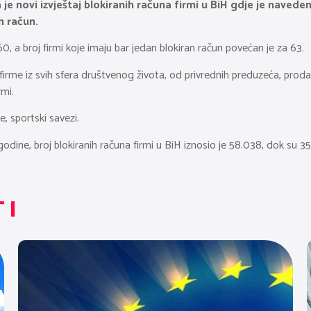
je novi izvještaj blokiranih računa firmi u BiH gdje je navede
n račun.
0, a broj firmi koje imaju bar jedan blokiran račun povećan je za 63.
 firme iz svih sfera društvenog života, od privrednih preduzeća, proda
rmi.
, sportski savezi.
ne, broj blokiranih računa firmi u BiH iznosio je 58.038, dok su 35.
TI