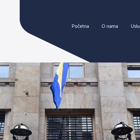
Početna
O nama
Usl