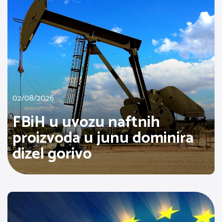
02/08/2026
FBiH u uvozu naftnih
proizvoda u junu dominira
dizel gorivo