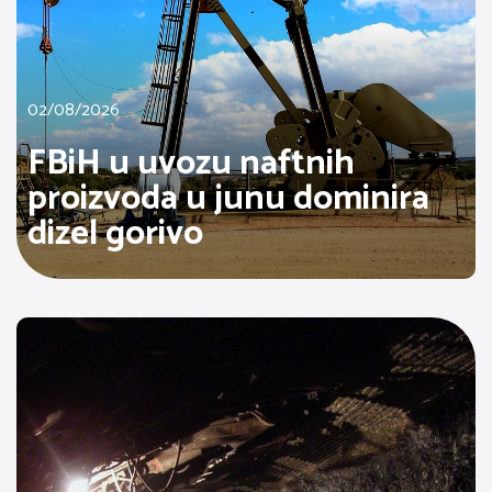
02/08/2026
FBiH u uvozu naftnih
proizvoda u junu dominira
dizel gorivo