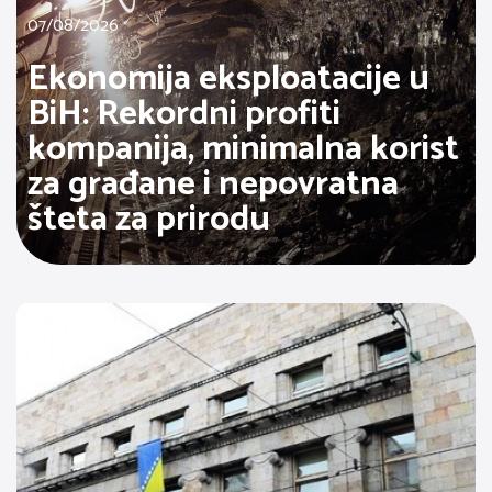
07/08/2026
Ekonomija eksploatacije u
BiH: Rekordni profiti
kompanija, minimalna korist
za građane i nepovratna
šteta za prirodu