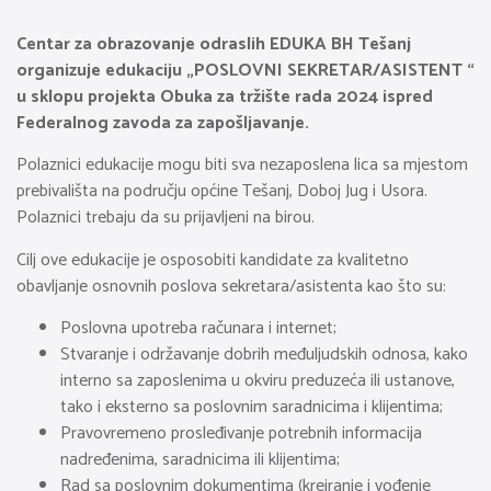
Centar za obrazovanje odraslih EDUKA BH Tešanj
organizuje edukaciju „POSLOVNI SEKRETAR/ASISTENT “
u sklopu projekta Obuka za tržište rada 2024 ispred
Federalnog zavoda za zapošljavanje.
Polaznici edukacije mogu biti sva nezaposlena lica sa mjestom
prebivališta na području općine Tešanj, Doboj Jug i Usora.
Polaznici trebaju da su prijavljeni na birou.
Cilj ove edukacije je osposobiti kandidate za kvalitetno
obavljanje osnovnih poslova sekretara/asistenta kao što su:
Poslovna upotreba računara i internet;
Stvaranje i održavanje dobrih međuljudskih odnosa, kako
interno sa zaposlenima u okviru preduzeća ili ustanove,
tako i eksterno sa poslovnim saradnicima i klijentima;
Pravovremeno prosleđivanje potrebnih informacija
nadređenima, saradnicima ili klijentima;
Rad sa poslovnim dokumentima (kreiranje i vođenje