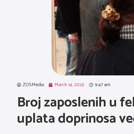
ZOSMedia
March 14, 2025
9:47 am
Broj zaposlenih u fe
uplata doprinosa ve