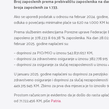
Broj zaposlenih prema prebivalištu zaposlenika na da
broja zaposlenih za 1.733.
Ako se uporedi podatak u odnosu na februar 2024. godine, b
odluka o povećanju minimalne plaće sa 620 na 1.000 KM koj
Prema službenim evidencijama Porezne uprave Federacije Bi
zaposleno je 378.233 ili 69,38 % zaposlenika. Na dan 28.02.
februar 2025. godine naplaćeni su:
– doprinosi za PIO/MIO u iznosu 542.831.657 KM,
– doprinosi za zdravstveno osiguranje u iznosu 382.778.915
– doprinosi za osiguranje za slučaj nezaposlenosti u iznosu
U januaru 2025. godine naplaćeni su doprinosi za penzijsko i
zdravstveno osiguranje i doprinosi za slučaj nezaposlenost
449.315.945 KM. Zbirno za prva dva mjeseca je to iznosilo
Prostom računicom je evidentno da je došlo do rasta uplać
od 71.722.456 KM, piše
Patria.