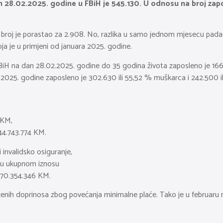
n 28.02.2025. godine u FBiH je 545.130. U odnosu na broj zap
roj je porastao za 2.908. No, razlika u samo jednom mjesecu pada bro
a je u primjeni od januara 2025. godine.
H na dan 28.02.2025. godine do 35 godina života zaposleno je 166.8
2025. godine zaposleno je 302.630 ili 55,52 % muškarca i 242.500 il
 KM,
 44.743.774 KM.
 invalidsko osiguranje,
i u ukupnom iznosu
 970.354.346 KM.
enih doprinosa zbog povećanja minimalne plaće. Tako je u februaru 