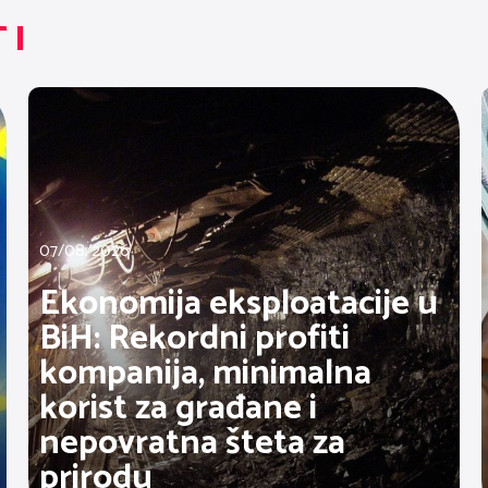
TI
07/08/2026
Ekonomija eksploatacije u
BiH: Rekordni profiti
kompanija, minimalna
korist za građane i
nepovratna šteta za
prirodu