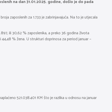
oslenih na dan 31.01.2025. godine, došlo je do pada
ja zaposlenih za 1.733 je zabrinjavajuća. Na to je utjecala
97, ili 30,62 % zaposlenika, a preko 36 godina života
i 44,48 % žena. U strukturi doprinosa za period januar –
naplaćeno 521.038.401 KM što je razlika u odnosu na januar