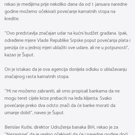
rekao je medijima prije nekoliko dana da od 1. januara naredne
godine možemo očekivati povećanje kamatnih stopa na
kredite.
“Ovo predstavlja značajan udar na kućni budžet građana. Ipak,
određene mjere Vlade Republike Srpske poput povećanja plata i
penzija će u jednoj mjeri ublažiti ove udare, ali ne u potpunosti”,
kazao je Šuput.
On je istakao da je ova agencija donijela odluku o ublažavanju
značajnog rasta kamatnih stopa.
“Mi ne možemo zabraniti, ali smo propisali bankama da ne
mogu teret cijele krize prebaciti na leđa klijenta. Svako
povećanje preko dva odsto znači da će banke morati da
umanje dobit”, naveo je Šuput.
Berislav Kutle, direktor Udruženja banaka BiH, rekao je za
“Nezavisne” da je realno očekivati da će i naredne godine doći