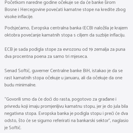
Početkom naredne godine očekuje se da će banke širom
Bosne i Hercegovine povećati kamatne stope na kredite zbog
visoke inflacije.
Podsjećamo, Evropska centralna banka (ECB) naložila je krajem
oktobra povećanje kamatnih stopa s ciljem da suzbije inflaciju.
ECB je sada podigla stope za evrozonu od 19 zemalja za puna
dva procentna poena za samo tri mjeseca.
Senad Softić, guverner Centralne banke BiH, istakao je da se
rast kamatnih stopa očekuje u januaru, ali da očekuje da one
budu minimalne.
“Govorili smo da će doći do rasta, pogotovo za građane i
privredu koji imaju promjenljivu kamatnu stopu, jer je do jula bila
negativna stopa. Evropska banka je podigla stopu i preći će dva
odsto, što će se sigurno referirati na bankarski sektor”, naglasio
je Softić.