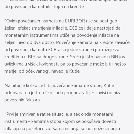
do povećanja kamatnih stopa na kredite.
“Ovim povećanjem kamata na EURIBOR nije se postigao
željeni efekat smanjenja inflacije. ECB će i dalje nastojati da
monetarnim instrumentima utiče na dovođenje inflacije na
željeni nivo od dva odsto. Povećanje kamata na kredite zavisiće
od povećanja kamata ECB-a sa jedne strane i potražnje za
kreditima u BIH sa druge strane. Sreća je što banke u BiH još
uvijek imaju višak likvidnosti, pa to povećanje može biti i nešto
manje od očekivanog”, naveo je Kutle.
Na pitanje koliko će biti povećane kamatne stope, Kutle
odgovara da je to teško sada prognozirati jer zavisi od niza
povezanih faktora.
“Prvi je smirivanje ratne situacije, a tek onda monetarni
instrumenti – kamatna stopa kojom se pokušava dovesti
inflacija na poželjni nivo. Sama inflacija se ne može smanjiti