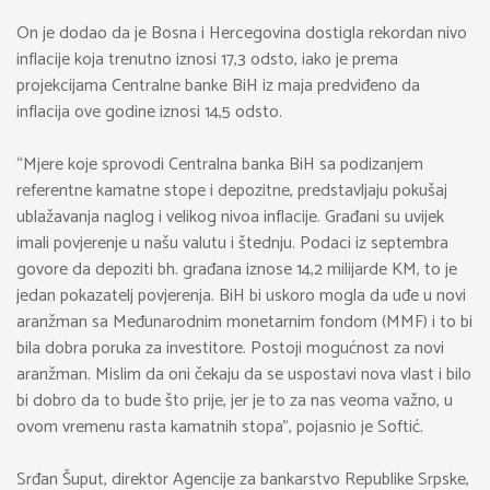
On je dodao da je Bosna i Hercegovina dostigla rekordan nivo
inflacije koja trenutno iznosi 17,3 odsto, iako je prema
projekcijama Centralne banke BiH iz maja predviđeno da
inflacija ove godine iznosi 14,5 odsto.
“Mjere koje sprovodi Centralna banka BiH sa podizanjem
referentne kamatne stope i depozitne, predstavljaju pokušaj
ublažavanja naglog i velikog nivoa inflacije. Građani su uvijek
imali povjerenje u našu valutu i štednju. Podaci iz septembra
govore da depoziti bh. građana iznose 14,2 milijarde KM, to je
jedan pokazatelj povjerenja. BiH bi uskoro mogla da uđe u novi
aranžman sa Međunarodnim monetarnim fondom (MMF) i to bi
bila dobra poruka za investitore. Postoji mogućnost za novi
aranžman. Mislim da oni čekaju da se uspostavi nova vlast i bilo
bi dobro da to bude što prije, jer je to za nas veoma važno, u
ovom vremenu rasta kamatnih stopa”, pojasnio je Softić.
Srđan Šuput, direktor Agencije za bankarstvo Republike Srpske,