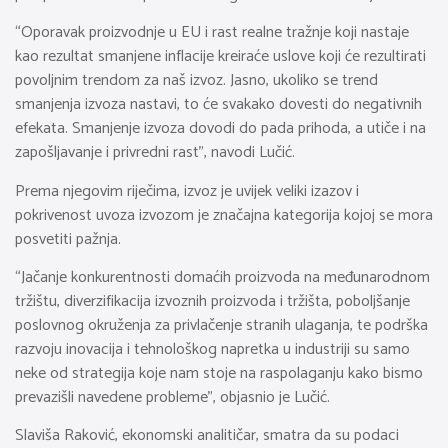
“Oporavak proizvodnje u EU i rast realne tražnje koji nastaje
kao rezultat smanjene inflacije kreiraće uslove koji će rezultirati
povoljnim trendom za naš izvoz. Jasno, ukoliko se trend
smanjenja izvoza nastavi, to će svakako dovesti do negativnih
efekata. Smanjenje izvoza dovodi do pada prihoda, a utiče i na
zapošljavanje i privredni rast”, navodi Lučić.
Prema njegovim riječima, izvoz je uvijek veliki izazov i
pokrivenost uvoza izvozom je značajna kategorija kojoj se mora
posvetiti pažnja.
“Jačanje konkurentnosti domaćih proizvoda na međunarodnom
tržištu, diverzifikacija izvoznih proizvoda i tržišta, poboljšanje
poslovnog okruženja za privlačenje stranih ulaganja, te podrška
razvoju inovacija i tehnološkog napretka u industriji su samo
neke od strategija koje nam stoje na raspolaganju kako bismo
prevazišli navedene probleme”, objasnio je Lučić.
Slaviša Raković, ekonomski analitičar, smatra da su podaci