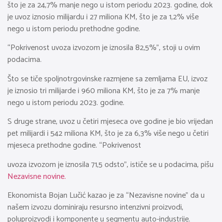
što je za 24,7% manje nego u istom periodu 2023. godine, dok
je uvoz iznosio milijardu i 27 miliona KM, što je za 1,2% više
nego u istom periodu prethodne godine.
“Pokrivenost uvoza izvozom je iznosila 82,5%”, stoji u ovim
podacima.
Što se tiče spoljnotrgovinske razmjene sa zemljama EU, izvoz
je iznosio tri milijarde i 960 miliona KM, što je za 7% manje
nego u istom periodu 2023. godine.
S druge strane, uvoz u četiri mjeseca ove godine je bio vrijedan
pet milijardi i 542 miliona KM, što je za 6,3% više nego u četiri
mjeseca prethodne godine. “Pokrivenost
uvoza izvozom je iznosila 71,5 odsto”, ističe se u podacima, pišu
Nezavisne novine.
Ekonomista Bojan Lučić kazao je za “Nezavisne novine” da u
našem izvozu dominiraju resursno intenzivni proizvodi,
poluproizvodi i komponente u segmentu auto-industrije.