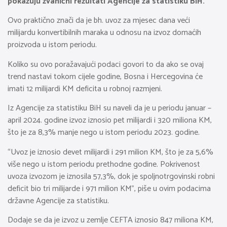
pokazuju zvanični rezultati Agencije za statistiku BiH.
Ovo praktično znači da je bh. uvoz za mjesec dana veći
milijardu konvertibilnih maraka u odnosu na izvoz domaćih
proizvoda u istom periodu.
Koliko su ovo poražavajući podaci govori to da ako se ovaj
trend nastavi tokom cijele godine, Bosna i Hercegovina će
imati 12 milijardi KM deficita u robnoj razmjeni.
Iz Agencije za statistiku BiH su naveli da je u periodu januar –
april 2024. godine izvoz iznosio pet milijardi i 320 miliona KM,
što je za 8,3% manje nego u istom periodu 2023. godine.
“Uvoz je iznosio devet milijardi i 291 milion KM, što je za 5,6%
više nego u istom periodu prethodne godine. Pokrivenost
uvoza izvozom je iznosila 57,3%, dok je spoljnotrgovinski robni
deficit bio tri milijarde i 971 milion KM”, piše u ovim podacima
državne Agencije za statistiku.
Dodaje se da je izvoz u zemlje CEFTA iznosio 847 miliona KM,