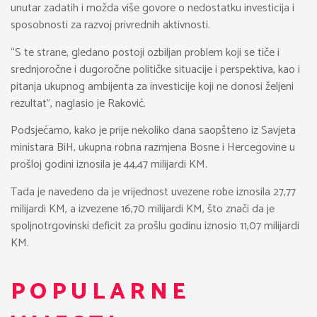
unutar zadatih i možda više govore o nedostatku investicija i
sposobnosti za razvoj privrednih aktivnosti.
“S te strane, gledano postoji ozbiljan problem koji se tiče i
srednjoročne i dugoročne političke situacije i perspektiva, kao i
pitanja ukupnog ambijenta za investicije koji ne donosi željeni
rezultat”, naglasio je Raković.
Podsjećamo, kako je prije nekoliko dana saopšteno iz Savjeta
ministara BiH, ukupna robna razmjena Bosne i Hercegovine u
prošloj godini iznosila je 44,47 milijardi KM.
Tada je navedeno da je vrijednost uvezene robe iznosila 27,77
milijardi KM, a izvezene 16,70 milijardi KM, što znači da je
spoljnotrgovinski deficit za prošlu godinu iznosio 11,07 milijardi
KM.
POPULARNE