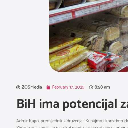
ZOSMedia
February 17, 2025
8:58 am
BiH ima potencijal z
Admir Kapo, predsjednik Udruženja “Kupujmo i koristimo doma
Zbog toga, zemlja je u velikoj mjeri zavisna od uvoza prehr