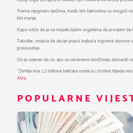
Prema njegovim riječima, među tim faktorima su mogući rast 
biti manja.
Kapo ističe da je na inspekcijskim organima da provjere da li
Također, smatra da akcije poput bojkota trgovina donose sa
proizvodnje.
On je uvjeren da će, ako se okrenemo korištenju domaćih res
“Zemlja ima 2,7 miliona hektara oranica i stotine hiljada neza
Akta.
POPULARNE VIJES