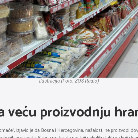
Ilustracija (Foto: ZOS Radio)
a veću proizvodnju hrane
će”, izjavio je da Bosna i Hercegovina, nažalost, ne proizvodi dovo
ambenih proizvoda. Kapo smatra da postoji nekoliko faktora koji dopr