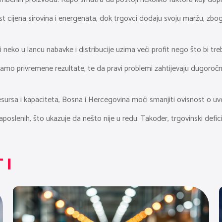
cijena sirovina i energenata, dok trgovci dodaju svoju maržu, zbog č
 neko u lancu nabavke i distribucije uzima veći profit nego što bi tre
mo privremene rezultate, te da pravi problemi zahtijevaju dugoročna 
ursa i kapaciteta, Bosna i Hercegovina moći smanjiti ovisnost o uvo
poslenih, što ukazuje da nešto nije u redu. Također, trgovinski deficit 
TI