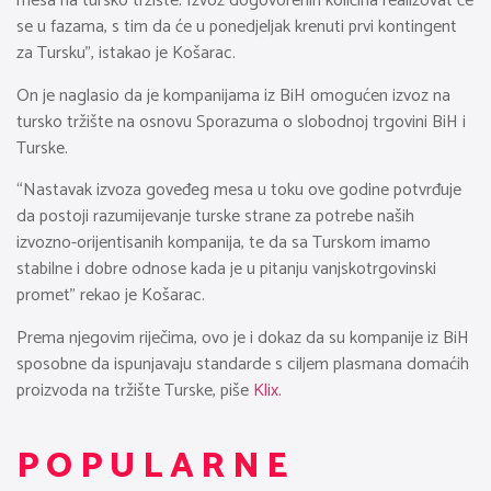
mesa na tursko tržište. Izvoz dogovorenih količina realizovat će
se u fazama, s tim da će u ponedjeljak krenuti prvi kontingent
za Tursku”, istakao je Košarac.
On je naglasio da je kompanijama iz BiH omogućen izvoz na
tursko tržište na osnovu Sporazuma o slobodnoj trgovini BiH i
Turske.
“Nastavak izvoza goveđeg mesa u toku ove godine potvrđuje
da postoji razumijevanje turske strane za potrebe naših
izvozno-orijentisanih kompanija, te da sa Turskom imamo
stabilne i dobre odnose kada je u pitanju vanjskotrgovinski
promet” rekao je Košarac.
Prema njegovim riječima, ovo je i dokaz da su kompanije iz BiH
sposobne da ispunjavaju standarde s ciljem plasmana domaćih
proizvoda na tržište Turske, piše
Klix.
POPULARNE