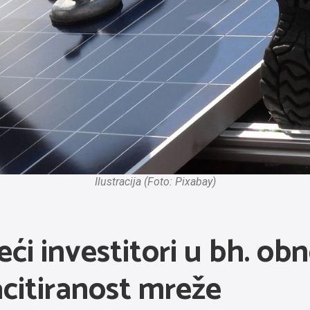
Ilustracija (Foto: Pixabay)
eći investitori u bh. obn
acitiranost mreže