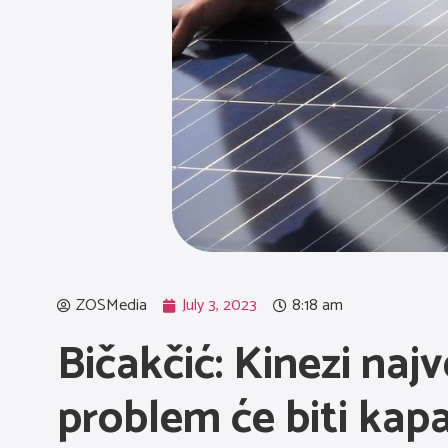
ZOSMedia
July 3, 2023
8:18 am
Bičakčić: Kinezi najv
problem će biti kap