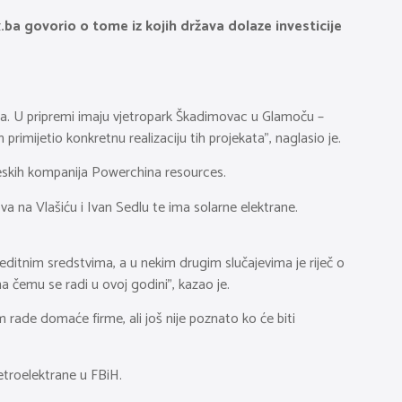
.ba govorio o tome iz kojih država dolaze investicije
ura. U pripremi imaju vjetropark Škadimovac u Glamoču –
rimijetio konkretnu realizaciju tih projekata”, naglasio je.
ineskih kompanija Powerchina resources.
a na Vlašiću i Ivan Sedlu te ima solarne elektrane.
editnim sredstvima, a u nekim drugim slučajevima je riječ o
a čemu se radi u ovoj godini”, kazao je.
 rade domaće firme, ali još nije poznato ko će biti
etroelektrane u FBiH.