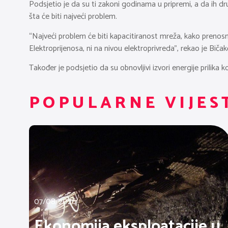
Podsjetio je da su ti zakoni godinama u pripremi, a da ih dr
šta će biti najveći problem.
“Najveći problem će biti kapacitiranost mreža, kako prenosne
Elektroprijenosa, ni na nivou elektroprivreda”, rekao je Bičakč
Također je podsjetio da su obnovljivi izvori energije prilika koj
POPULARNE VIJES
07/08/2026
Ekonomija eksploatacije u