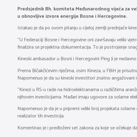
Predsjednik Bh. komiteta Međunarodnog vijeća za velik
u obnovljive izvore energije Bosne i Hercegovine.
Istakao je da po ovom pitanju u cijeloj zemlji prednjače kines
“U Federaciji Bosne i Hercegovine oni završavaju veliki vje
finalizira se projektna dokumentacija. To je postrojenje snag
Kineski ambasador u Bosni i Hercegovini Ping Ji je nedavno 
Prema Bičakčićevim riječima, osim Kineza, u FBiH je prisutn
Napomenuo je da su kineski investitori znatno angažovani na
“Kinezi u RS-u rade na hidroelektranama u različitima aranž
njihovim investicijama. Mađari imaju ugovore za solarne elek
Napomenuo je da je u pripremi veliki broj projekata solarne
realizator tih investicija.
Komentirao je i predloženi set zakona za koje se očekuje d