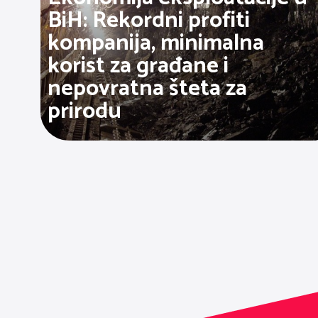
BiH: Rekordni profiti
kompanija, minimalna
korist za građane i
nepovratna šteta za
prirodu