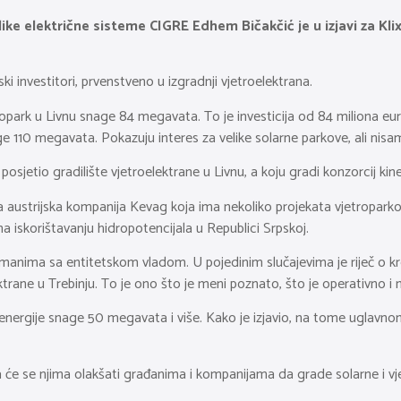
e električne sisteme CIGRE Edhem Bičakčić je u izjavi za Klix
ki investitori, prvenstveno u izgradnji vjetroelektrana.
tropark u Livnu snage 84 megavata. To je investicija od 84 miliona e
e 110 megavata. Pokazuju interes za velike solarne parkove, ali nisam p
posjetio gradilište vjetroelektrane u Livnu, a koju gradi konzorcij k
a austrijska kompanija Kevag koja ima nekoliko projekata vjetroparkov
 iskorištavanju hidropotencijala u Republici Srpskoj.
manima sa entitetskom vladom. U pojedinim slučajevima je riječ o kr
trane u Trebinju. To je ono što je meni poznato, što je operativno i n
 energije snage 50 megavata i više. Kako je izjavio, na tome uglavnom
a će se njima olakšati građanima i kompanijama da grade solarne i vj