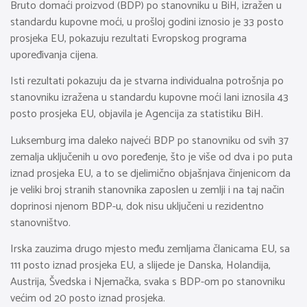
Bruto domaći proizvod (BDP) po stanovniku u BiH, izražen u
standardu kupovne moći, u prošloj godini iznosio je 33 posto
prosjeka EU, pokazuju rezultati Evropskog programa
upoređivanja cijena.
Isti rezultati pokazuju da je stvarna individualna potrošnja po
stanovniku izražena u standardu kupovne moći lani iznosila 43
posto prosjeka EU, objavila je Agencija za statistiku BiH.
Luksemburg ima daleko najveći BDP po stanovniku od svih 37
zemalja uključenih u ovo poređenje, što je više od dva i po puta
iznad prosjeka EU, a to se djelimično objašnjava činjenicom da
je veliki broj stranih stanovnika zaposlen u zemlji i na taj način
doprinosi njenom BDP-u, dok nisu uključeni u rezidentno
stanovništvo.
Irska zauzima drugo mjesto među zemljama članicama EU, sa
111 posto iznad prosjeka EU, a slijede je Danska, Holandija,
Austrija, Švedska i Njemačka, svaka s BDP-om po stanovniku
većim od 20 posto iznad prosjeka.