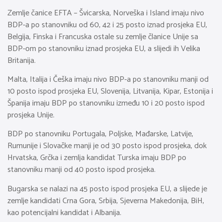
Zemlje čanice EFTA – Švicarska, Norveška i Island imaju nivo
BDP-a po stanovniku od 60, 42 i 25 posto iznad prosjeka EU,
Belgija, Finska i Francuska ostale su zemlje članice Unije sa
BDP-om po stanovniku iznad prosjeka EU, a slijedi ih Velika
Britanija.
Malta, Italija i Češka imaju nivo BDP-a po stanovniku manji od
10 posto ispod prosjeka EU, Slovenija, Litvanija, Kipar, Estonija i
Španija imaju BDP po stanovniku između 10 i 20 posto ispod
prosjeka Unije.
BDP po stanovniku Portugala, Poljske, Mađarske, Latvije,
Rumunije i Slovačke manji je od 30 posto ispod prosjeka, dok
Hrvatska, Grčka i zemlja kandidat Turska imaju BDP po
stanovniku manji od 40 posto ispod prosjeka.
Bugarska se nalazi na 45 posto ispod prosjeka EU, a slijede je
zemlje kandidati Crna Gora, Srbija, Sjeverna Makedonija, BiH,
kao potencijalni kandidat i Albanija.